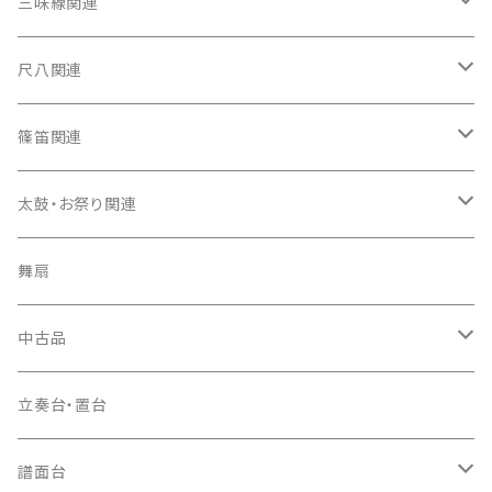
箏（本体）
三味線関連
箏カバー
三味線（本体）
尺八関連
箏袋
三味線ケース
尺八（本体）
篠笛関連
長トランク・三ツ折トランク
口前袋・尾布
雨用カバー
尺八袋
篠笛（本体）
太鼓・お祭り関連
ソフトケース
お祭り用６穴
爪・爪輪
長袋・三ツ組袋・胴袋
歌口キャップ
篠笛袋
太鼓（本体）
舞扇
お祭り用７穴
爪入
胴掛
つゆ切り
太鼓撥
中古品
ドレミ用
爪駒入
根緒
手拍子（チャンチャン）
箏（本体）
立奏台・置台
猫足入
糸
当り鉦
三味線（本体）
譜面台