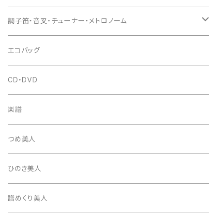
(丸三) 寿糸
爪ばさみ
駒
シュモク（当り鉦バチ）
座奏用譜面台
調子笛・音叉・チューナー・メトロノーム
はつね糸
地唄駒
箏柱
糸駒入
立奏用譜面台
調子笛・音叉
エコバッグ
富士糸
長唄駒
柱入
爪駒入
チューナー・メトロノーム
CD・DVD
テトロン糸・ナイロン糸
津軽駒
平柱入
琴台
撥入
楽譜
忍び駒
三角柱入
13絃用琴台（低）
一丁撥入
桐柱箱
撥
つめ美人
たて柱入
13絃用琴台（高）
三角撥入（ファスナー式）
長唄・民謡撥
消音フェルト
撥さや
ひのき美人
17絃用琴台
地唄撥
撥滑り止めゴム
譜めくり美人