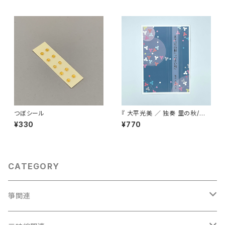
つぼシール
『 大平光美 ／ 独奏 里の秋/小
さい秋 』
¥330
¥770
CATEGORY
箏関連