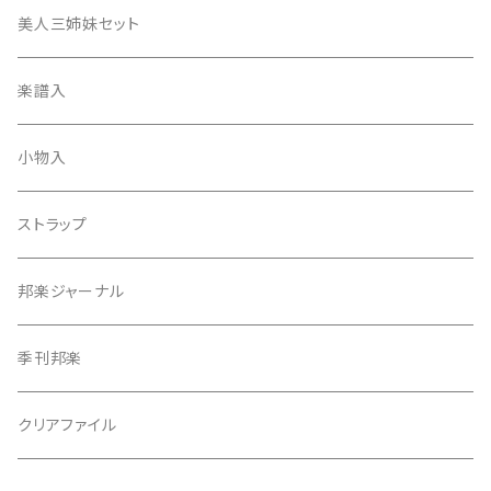
津軽撥
ひざゴム・胴ゴム・おひざもと
美人三姉妹セット
天神袋
楽譜入
天神巾着
小物入
指すり
ストラップ
つぼシール
邦楽ジャーナル
撥皮・撥皮のり
季刊邦楽
胴板
クリアファイル
湿度調節剤