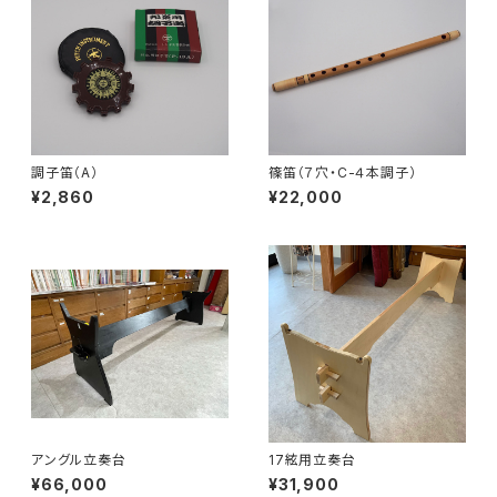
調子笛（A）
篠笛（７穴・C-４本調子）
¥2,860
¥22,000
アングル立奏台
17絃用立奏台
¥66,000
¥31,900