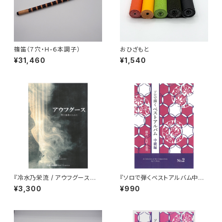
篠笛（７穴・H-６本調子）
おひざもと
¥31,460
¥1,540
『冷水乃栄流 / アウフグース
『ソロで弾くベストアルバム中級
箏三重奏のための』五線譜＋縦
編 No.2』
¥3,300
¥990
譜版