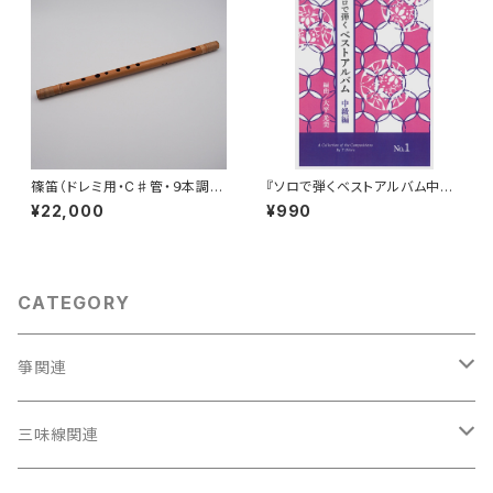
篠笛（ドレミ用・C♯管・９本調
『ソロで弾くベストアルバム中級
子）
編 No.1 』
¥22,000
¥990
CATEGORY
箏関連
箏（本体）
三味線関連