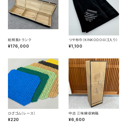
総桐長トランク
つや布巾（KINKODOロゴ入り）
¥176,000
¥1,100
ひざゴム（レース）
中古 三味線収納箱
¥220
¥6,600