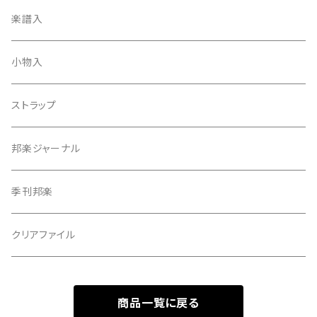
天神袋
楽譜入
天神巾着
小物入
指すり
ストラップ
つぼシール
邦楽ジャーナル
撥皮・撥皮のり
季刊邦楽
胴板
クリアファイル
湿度調節剤
商品一覧に戻る