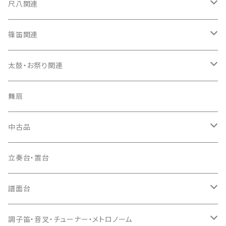
箏カバー
三味線（本体）
尺八関連
箏袋
三味線ケース
尺八（本体）
篠笛関連
長トランク・三ツ折トランク
口前袋・尾布
雨用カバー
尺八袋
篠笛（本体）
太鼓・お祭り関連
ソフトケース
お祭り用６穴
爪・爪輪
長袋・三ツ組袋・胴袋
歌口キャップ
篠笛袋
太鼓（本体）
舞扇
お祭り用７穴
爪入
胴掛
つゆ切り
太鼓撥
中古品
ドレミ用
爪駒入
根緒
手拍子（チャンチャン）
箏（本体）
立奏台・置台
猫足入
糸
当り鉦
三味線（本体）
譜面台
(丸三) 寿糸
爪ばさみ
駒
シュモク（当り鉦バチ）
座奏用譜面台
調子笛・音叉・チューナー・メトロノーム