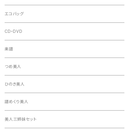
はつね糸
地唄駒
箏柱
糸駒入
立奏用譜面台
調子笛・音叉
エコバッグ
富士糸
長唄駒
柱入
爪駒入
チューナー・メトロノーム
CD・DVD
テトロン糸・ナイロン糸
津軽駒
平柱入
琴台
撥入
楽譜
忍び駒
三角柱入
13絃用琴台（低）
一丁撥入
桐柱箱
撥
つめ美人
たて柱入
13絃用琴台（高）
三角撥入（ファスナー式）
長唄・民謡撥
消音フェルト
撥さや
ひのき美人
17絃用琴台
地唄撥
撥滑り止めゴム
譜めくり美人
津軽撥
ひざゴム・胴ゴム・おひざもと
美人三姉妹セット