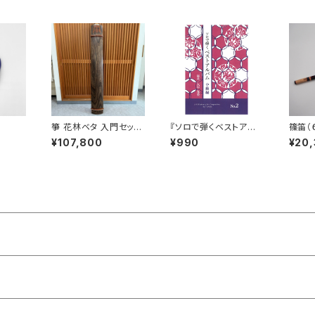
箏 花林ベタ 入門セット
『ソロで弾くベストアル
篠笛（
（カバー付）
バム中級編 No.2』
子）
¥107,800
¥990
¥20