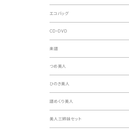
はつね糸
地唄駒
箏柱
糸駒入
立奏用譜面台
調子笛・音叉
エコバッグ
富士糸
長唄駒
柱入
爪駒入
チューナー・メトロノーム
CD・DVD
テトロン糸・ナイロン糸
津軽駒
平柱入
琴台
撥入
楽譜
忍び駒
三角柱入
13絃用琴台（低）
一丁撥入
桐柱箱
撥
つめ美人
たて柱入
13絃用琴台（高）
三角撥入（ファスナー式）
長唄・民謡撥
消音フェルト
撥さや
ひのき美人
17絃用琴台
地唄撥
撥滑り止めゴム
譜めくり美人
津軽撥
ひざゴム・胴ゴム・おひざもと
美人三姉妹セット