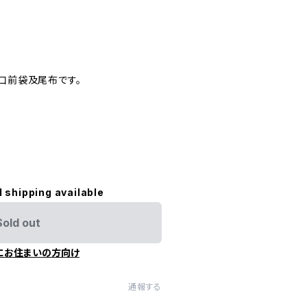
用口前袋及尾布です。
l shipping available
Sold out
にお住まいの方向け
通報する