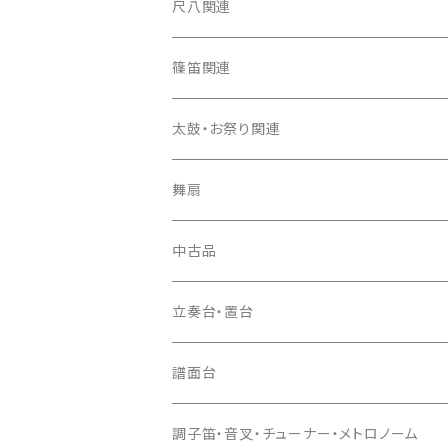
箏カバー
三味線（本体）
尺八関連
箏袋
三味線ケース
尺八（本体）
篠笛関連
長トランク・三ツ折トランク
口前袋・尾布
雨用カバー
尺八袋
篠笛（本体）
太鼓・お祭り関連
ソフトケース
お祭り用６穴
爪・爪輪
長袋・三ツ組袋・胴袋
歌口キャップ
篠笛袋
太鼓（本体）
舞扇
お祭り用７穴
爪入
胴掛
つゆ切り
太鼓撥
中古品
ドレミ用
爪駒入
根緒
手拍子（チャンチャン）
箏（本体）
立奏台・置台
猫足入
糸
当り鉦
三味線（本体）
譜面台
(丸三) 寿糸
爪ばさみ
駒
シュモク（当り鉦バチ）
座奏用譜面台
調子笛・音叉・チューナー・メトロノーム