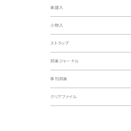
天神袋
楽譜入
天神巾着
小物入
指すり
ストラップ
つぼシール
邦楽ジャーナル
撥皮・撥皮のり
季刊邦楽
胴板
クリアファイル
湿度調節剤