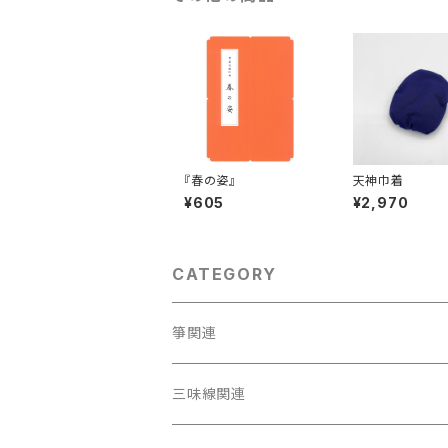
『春の姿』
天神巾着
¥605
¥2,970
CATEGORY
箏関連
箏（本体）
三味線関連