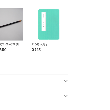
６穴・G-６本調
『つち人形』
,350
¥715