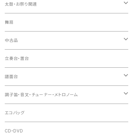
長トランク・三ツ折トランク
口前袋・尾布
雨用カバー
尺八袋
篠笛（本体）
太鼓・お祭り関連
ソフトケース
お祭り用６穴
爪・爪輪
長袋・三ツ組袋・胴袋
歌口キャップ
篠笛袋
太鼓（本体）
舞扇
お祭り用７穴
爪入
胴掛
つゆ切り
太鼓撥
中古品
ドレミ用
爪駒入
根緒
手拍子（チャンチャン）
箏（本体）
立奏台・置台
猫足入
糸
当り鉦
三味線（本体）
譜面台
(丸三) 寿糸
爪ばさみ
駒
シュモク（当り鉦バチ）
座奏用譜面台
調子笛・音叉・チューナー・メトロノーム
はつね糸
地唄駒
箏柱
糸駒入
立奏用譜面台
調子笛・音叉
エコバッグ
富士糸
長唄駒
柱入
爪駒入
チューナー・メトロノーム
CD・DVD