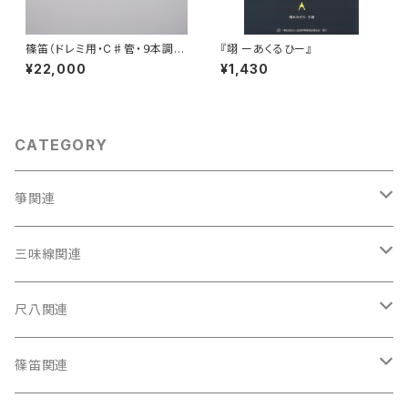
篠笛（ドレミ用・C♯管・９本調
『翊 ーあくるひー』
子）
¥22,000
¥1,430
CATEGORY
箏関連
箏（本体）
三味線関連
箏カバー
三味線（本体）
尺八関連
箏袋
三味線ケース
尺八（本体）
篠笛関連