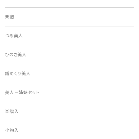
テトロン糸・ナイロン糸
津軽駒
平柱入
琴台
撥入
楽譜
忍び駒
三角柱入
13絃用琴台（低）
一丁撥入
桐柱箱
撥
つめ美人
たて柱入
13絃用琴台（高）
三角撥入（ファスナー式）
長唄・民謡撥
消音フェルト
撥さや
ひのき美人
17絃用琴台
地唄撥
撥滑り止めゴム
譜めくり美人
津軽撥
ひざゴム・胴ゴム・おひざもと
美人三姉妹セット
天神袋
楽譜入
天神巾着
小物入