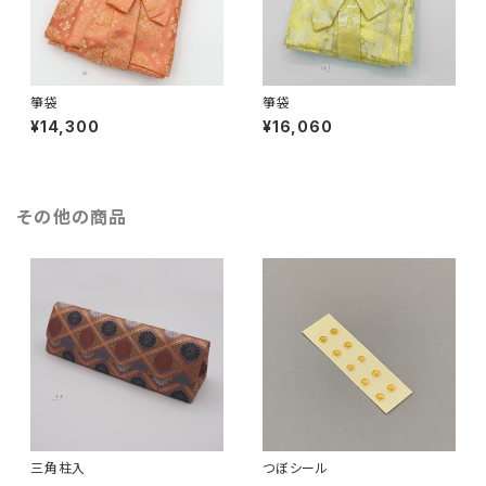
箏袋
箏袋
¥14,300
¥16,060
その他の商品
三角柱入
つぼシール