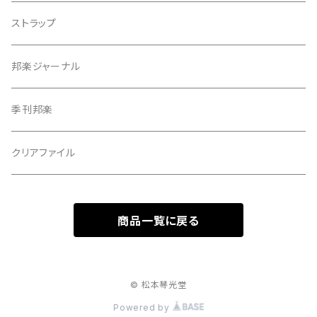
指すり
ストラップ
つぼシール
邦楽ジャーナル
撥皮・撥皮のり
季刊邦楽
胴板
クリアファイル
湿度調節剤
商品一覧に戻る
和紙袋
つや布巾
© 松本琴光堂
Powered by