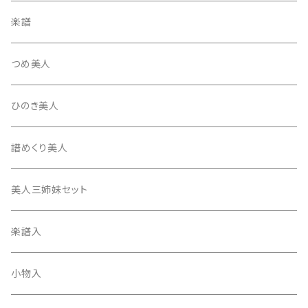
テトロン糸・ナイロン糸
津軽駒
平柱入
琴台
撥入
楽譜
忍び駒
三角柱入
13絃用琴台（低）
一丁撥入
桐柱箱
撥
つめ美人
たて柱入
13絃用琴台（高）
三角撥入（ファスナー式）
長唄・民謡撥
消音フェルト
撥さや
ひのき美人
17絃用琴台
地唄撥
撥滑り止めゴム
譜めくり美人
津軽撥
ひざゴム・胴ゴム・おひざもと
美人三姉妹セット
天神袋
楽譜入
天神巾着
小物入