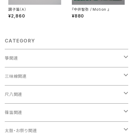
調子笛（A）
『中井智弥 / Motion 』
¥2,860
¥880
CATEGORY
箏関連
箏（本体）
三味線関連
箏カバー
三味線（本体）
尺八関連
箏袋
三味線ケース
尺八（本体）
篠笛関連
長トランク・三ツ折トランク
口前袋・尾布
雨用カバー
尺八袋
篠笛（本体）
太鼓・お祭り関連