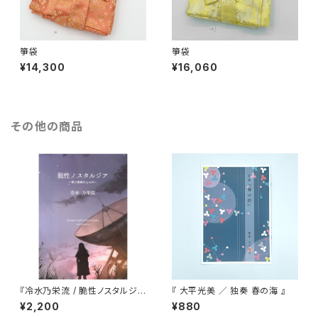
箏袋
箏袋
¥14,300
¥16,060
その他の商品
『冷水乃栄流 / 脆性ノスタルジ
『 大平光美 ／ 独奏 春の海 』
ア』
¥2,200
¥880