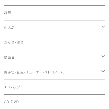
ソフトケース
お祭り用６穴
爪・爪輪
長袋・三ツ組袋・胴袋
歌口キャップ
篠笛袋
太鼓（本体）
舞扇
お祭り用７穴
爪入
胴掛
つゆ切り
太鼓撥
中古品
ドレミ用
爪駒入
根緒
手拍子（チャンチャン）
箏（本体）
立奏台・置台
猫足入
糸
当り鉦
三味線（本体）
譜面台
(丸三) 寿糸
爪ばさみ
駒
シュモク（当り鉦バチ）
座奏用譜面台
調子笛・音叉・チューナー・メトロノーム
はつね糸
地唄駒
箏柱
糸駒入
立奏用譜面台
調子笛・音叉
エコバッグ
富士糸
長唄駒
柱入
爪駒入
チューナー・メトロノーム
CD・DVD