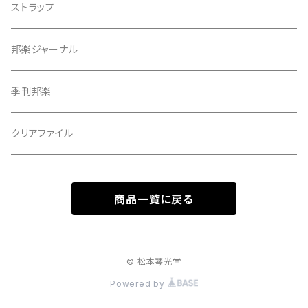
指すり
ストラップ
つぼシール
邦楽ジャーナル
撥皮・撥皮のり
季刊邦楽
胴板
クリアファイル
湿度調節剤
商品一覧に戻る
和紙袋
つや布巾
© 松本琴光堂
Powered by
三味線スタンド