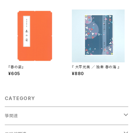
『春の姿』
『 大平光美 ／ 独奏 春の海 』
¥605
¥880
CATEGORY
箏関連