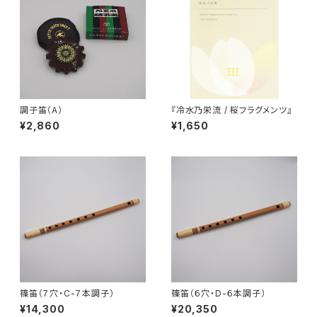
調子笛（A）
『冷水乃栄流 / 桜フラグメンツ』
¥2,860
¥1,650
篠笛（７穴・C-７本調子）
篠笛（６穴・D-６本調子）
¥14,300
¥20,350