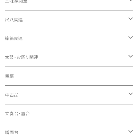
箏（本体）
三味線関連
箏カバー
三味線（本体）
尺八関連
箏袋
三味線ケース
尺八（本体）
篠笛関連
長トランク・三ツ折トランク
口前袋・尾布
雨用カバー
尺八袋
篠笛（本体）
太鼓・お祭り関連
ソフトケース
お祭り用６穴
爪・爪輪
長袋・三ツ組袋・胴袋
歌口キャップ
篠笛袋
太鼓（本体）
舞扇
お祭り用７穴
爪入
胴掛
つゆ切り
太鼓撥
中古品
ドレミ用
爪駒入
根緒
手拍子（チャンチャン）
箏（本体）
立奏台・置台
猫足入
糸
当り鉦
三味線（本体）
譜面台