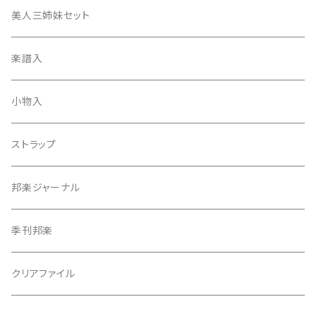
津軽撥
ひざゴム・胴ゴム・おひざもと
美人三姉妹セット
天神袋
楽譜入
天神巾着
小物入
指すり
ストラップ
つぼシール
邦楽ジャーナル
撥皮・撥皮のり
季刊邦楽
胴板
クリアファイル
湿度調節剤