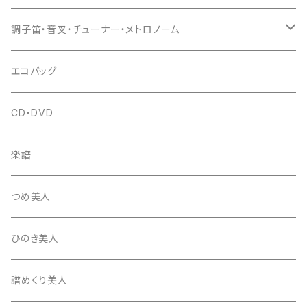
(丸三) 寿糸
爪ばさみ
駒
シュモク（当り鉦バチ）
座奏用譜面台
調子笛・音叉・チューナー・メトロノーム
はつね糸
地唄駒
箏柱
糸駒入
立奏用譜面台
調子笛・音叉
エコバッグ
富士糸
長唄駒
柱入
爪駒入
チューナー・メトロノーム
CD・DVD
テトロン糸・ナイロン糸
津軽駒
平柱入
琴台
撥入
楽譜
忍び駒
三角柱入
13絃用琴台（低）
一丁撥入
桐柱箱
撥
つめ美人
たて柱入
13絃用琴台（高）
三角撥入（ファスナー式）
長唄・民謡撥
消音フェルト
撥さや
ひのき美人
17絃用琴台
地唄撥
撥滑り止めゴム
譜めくり美人