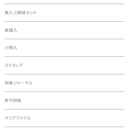
津軽撥
ひざゴム・胴ゴム・おひざもと
美人三姉妹セット
天神袋
楽譜入
天神巾着
小物入
指すり
ストラップ
つぼシール
邦楽ジャーナル
撥皮・撥皮のり
季刊邦楽
胴板
クリアファイル