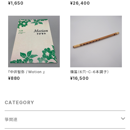
子）
¥1,650
¥26,400
『中井智弥 / Motion 』
篠笛（６穴・C-６本調子）
¥880
¥16,500
CATEGORY
箏関連