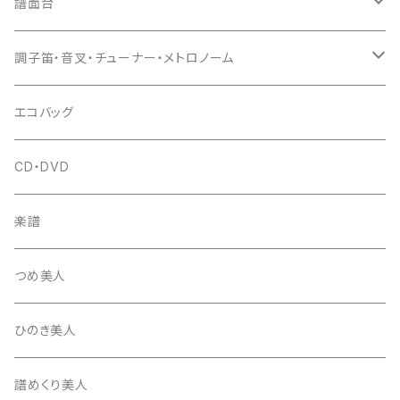
猫足入
糸
当り鉦
三味線（本体）
譜面台
(丸三) 寿糸
爪ばさみ
駒
シュモク（当り鉦バチ）
座奏用譜面台
調子笛・音叉・チューナー・メトロノーム
はつね糸
地唄駒
箏柱
糸駒入
立奏用譜面台
調子笛・音叉
エコバッグ
富士糸
長唄駒
柱入
爪駒入
チューナー・メトロノーム
CD・DVD
テトロン糸・ナイロン糸
津軽駒
平柱入
琴台
撥入
楽譜
忍び駒
三角柱入
13絃用琴台（低）
一丁撥入
桐柱箱
撥
つめ美人
たて柱入
13絃用琴台（高）
三角撥入（ファスナー式）
長唄・民謡撥
消音フェルト
撥さや
ひのき美人
17絃用琴台
地唄撥
撥滑り止めゴム
譜めくり美人