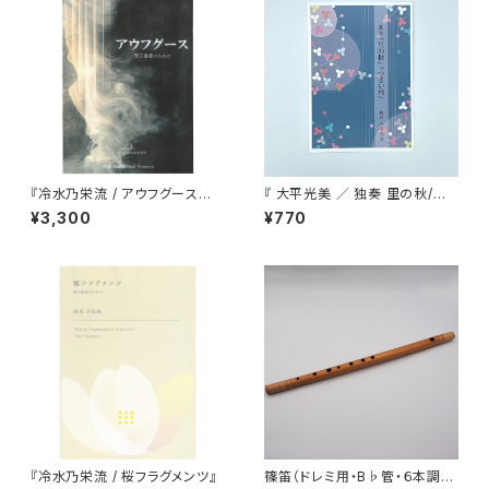
『冷水乃栄流 / アウフグース
『 大平光美 ／ 独奏 里の秋/小
箏三重奏のための』五線譜＋縦
さい秋 』
¥3,300
¥770
譜版
『冷水乃栄流 / 桜フラグメンツ』
篠笛（ドレミ用・B♭管・６本調