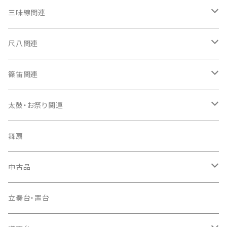
箏（本体）
三味線関連
箏カバー
三味線（本体）
尺八関連
箏袋
三味線ケース
尺八（本体）
篠笛関連
長トランク・三ツ折トランク
口前袋・尾布
雨用カバー
尺八袋
篠笛（本体）
太鼓・お祭り関連
ソフトケース
お祭り用６穴
爪・爪輪
長袋・三ツ組袋・胴袋
歌口キャップ
篠笛袋
太鼓（本体）
舞扇
お祭り用７穴
爪入
胴掛
つゆ切り
太鼓撥
中古品
ドレミ用
爪駒入
根緒
手拍子（チャンチャン）
箏（本体）
立奏台・置台