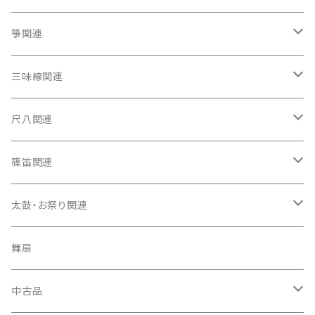
箏関連
箏（本体）
三味線関連
箏カバー
三味線（本体）
尺八関連
箏袋
三味線ケース
尺八（本体）
篠笛関連
長トランク・三ツ折トランク
口前袋・尾布
雨用カバー
尺八袋
篠笛（本体）
太鼓・お祭り関連
ソフトケース
お祭り用６穴
爪・爪輪
長袋・三ツ組袋・胴袋
歌口キャップ
篠笛袋
太鼓（本体）
舞扇
お祭り用７穴
爪入
胴掛
つゆ切り
太鼓撥
中古品