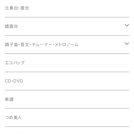
ドレミ用
爪駒入
根緒
手拍子（チャンチャン）
箏（本体）
立奏台・置台
猫足入
糸
当り鉦
三味線（本体）
譜面台
(丸三) 寿糸
爪ばさみ
駒
シュモク（当り鉦バチ）
座奏用譜面台
調子笛・音叉・チューナー・メトロノーム
はつね糸
地唄駒
箏柱
糸駒入
立奏用譜面台
調子笛・音叉
エコバッグ
富士糸
長唄駒
柱入
爪駒入
チューナー・メトロノーム
CD・DVD
テトロン糸・ナイロン糸
津軽駒
平柱入
琴台
撥入
楽譜
忍び駒
三角柱入
13絃用琴台（低）
一丁撥入
桐柱箱
撥
つめ美人
たて柱入
13絃用琴台（高）
三角撥入（ファスナー式）