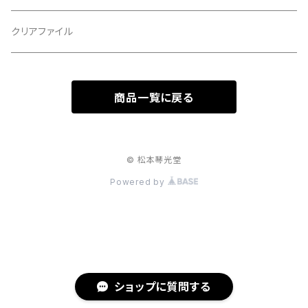
胴板
クリアファイル
湿度調節剤
商品一覧に戻る
和紙袋
つや布巾
© 松本琴光堂
Powered by
三味線スタンド
肩掛けストラップ
三味線立て
ショップに質問する