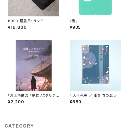
600D 軽量長トランク
『鷹』
¥19,800
¥935
『冷水乃栄流 / 脆性ノスタルジ
『 大平光美 ／ 独奏 春の海 』
ア』
¥2,200
¥880
CATEGORY