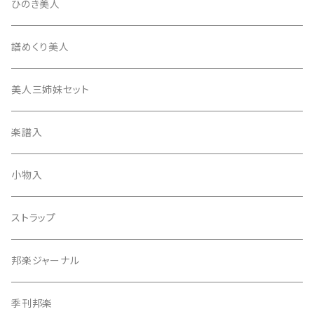
長唄・民謡撥
消音フェルト
撥さや
ひのき美人
17絃用琴台
地唄撥
撥滑り止めゴム
譜めくり美人
津軽撥
ひざゴム・胴ゴム・おひざもと
美人三姉妹セット
天神袋
楽譜入
天神巾着
小物入
指すり
ストラップ
つぼシール
邦楽ジャーナル
撥皮・撥皮のり
季刊邦楽