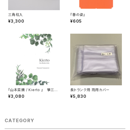
三角柱入
『春の姿』
¥3,300
¥605
『山本菜摘 / Kierto 』 箏三重
長トランク用 雨用カバー
奏
¥3,080
¥5,830
CATEGORY