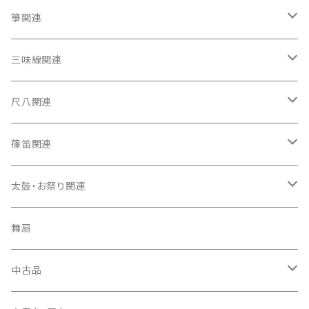
箏関連
箏（本体）
三味線関連
箏カバー
三味線（本体）
尺八関連
箏袋
三味線ケース
尺八（本体）
篠笛関連
長トランク・三ツ折トランク
口前袋・尾布
雨用カバー
尺八袋
篠笛（本体）
太鼓・お祭り関連
ソフトケース
お祭り用６穴
爪・爪輪
長袋・三ツ組袋・胴袋
歌口キャップ
篠笛袋
太鼓（本体）
舞扇
お祭り用７穴
爪入
胴掛
つゆ切り
太鼓撥
中古品
ドレミ用