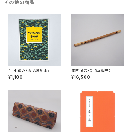
その他の商品
『十七絃のための教則本』
篠笛（６穴・C-６本調子）
¥1,100
¥16,500