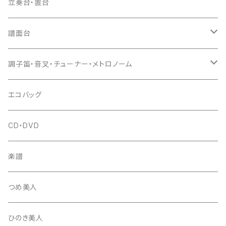
爪駒入
根緒
手拍子（チャンチャン）
箏（本体）
立奏台・置台
猫足入
糸
当り鉦
三味線（本体）
譜面台
(丸三) 寿糸
爪ばさみ
駒
シュモク（当り鉦バチ）
座奏用譜面台
調子笛・音叉・チューナー・メトロノーム
はつね糸
地唄駒
箏柱
糸駒入
立奏用譜面台
調子笛・音叉
エコバッグ
富士糸
長唄駒
柱入
爪駒入
チューナー・メトロノーム
CD・DVD
テトロン糸・ナイロン糸
津軽駒
平柱入
琴台
撥入
楽譜
忍び駒
三角柱入
13絃用琴台（低）
一丁撥入
桐柱箱
撥
つめ美人
たて柱入
13絃用琴台（高）
三角撥入（ファスナー式）
長唄・民謡撥
消音フェルト
撥さや
ひのき美人