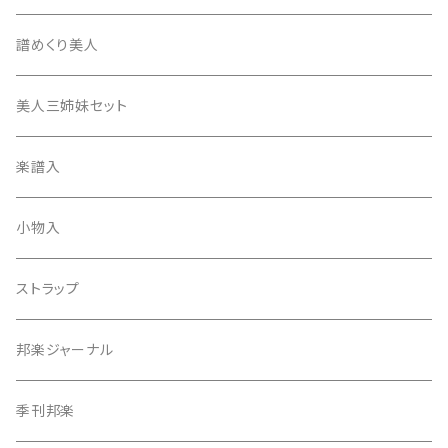
17絃用琴台
地唄撥
撥滑り止めゴム
譜めくり美人
津軽撥
ひざゴム・胴ゴム・おひざもと
美人三姉妹セット
天神袋
楽譜入
天神巾着
小物入
指すり
ストラップ
つぼシール
邦楽ジャーナル
撥皮・撥皮のり
季刊邦楽