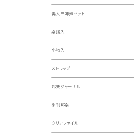
津軽撥
ひざゴム・胴ゴム・おひざもと
美人三姉妹セット
天神袋
楽譜入
天神巾着
小物入
指すり
ストラップ
つぼシール
邦楽ジャーナル
撥皮・撥皮のり
季刊邦楽
胴板
クリアファイル