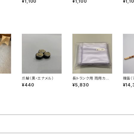
¥1,100
¥1,100
¥1,1
爪輪（黒・エナメル）
長トランク用 雨用カバ
篠笛（
ー
子）
¥440
¥5,830
¥14,