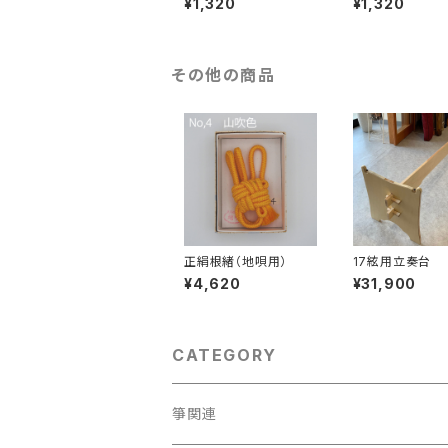
¥1,320
¥1,320
その他の商品
正絹根緒（地唄用）
17絃用立奏台
¥4,620
¥31,900
CATEGORY
箏関連