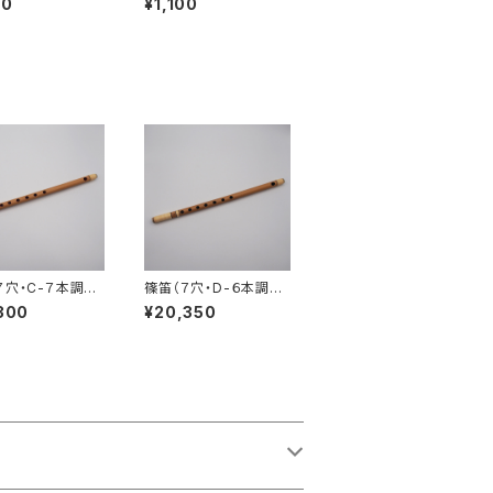
00
¥1,100
７穴・C-７本調
篠笛（７穴・D-６本調
子）
300
¥20,350