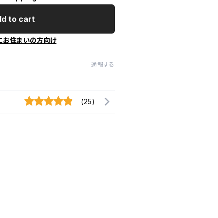
d to cart
にお住まいの方向け
通報する
(25)