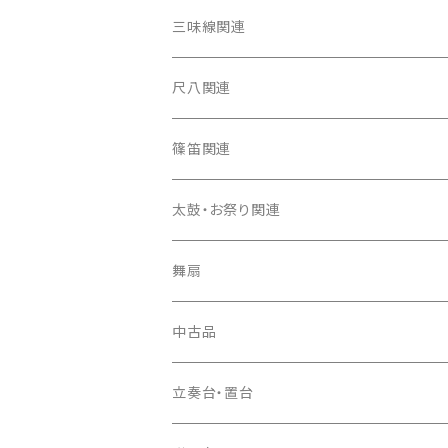
箏（本体）
三味線関連
箏カバー
三味線（本体）
尺八関連
箏袋
三味線ケース
尺八（本体）
篠笛関連
長トランク・三ツ折トランク
口前袋・尾布
雨用カバー
尺八袋
篠笛（本体）
太鼓・お祭り関連
ソフトケース
お祭り用６穴
爪・爪輪
長袋・三ツ組袋・胴袋
歌口キャップ
篠笛袋
太鼓（本体）
舞扇
お祭り用７穴
爪入
胴掛
つゆ切り
太鼓撥
中古品
ドレミ用
爪駒入
根緒
手拍子（チャンチャン）
箏（本体）
立奏台・置台