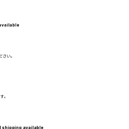
available
ださい。
す。
l shipping available