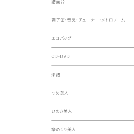
猫足入
糸
当り鉦
三味線（本体）
譜面台
(丸三) 寿糸
爪ばさみ
駒
シュモク（当り鉦バチ）
座奏用譜面台
調子笛・音叉・チューナー・メトロノーム
はつね糸
地唄駒
箏柱
糸駒入
立奏用譜面台
調子笛・音叉
エコバッグ
富士糸
長唄駒
柱入
爪駒入
チューナー・メトロノーム
CD・DVD
テトロン糸・ナイロン糸
津軽駒
平柱入
琴台
撥入
楽譜
忍び駒
三角柱入
13絃用琴台（低）
一丁撥入
桐柱箱
撥
つめ美人
たて柱入
13絃用琴台（高）
三角撥入（ファスナー式）
長唄・民謡撥
消音フェルト
撥さや
ひのき美人
17絃用琴台
地唄撥
撥滑り止めゴム
譜めくり美人