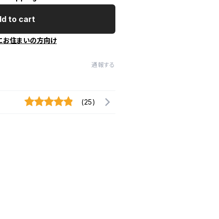
d to cart
にお住まいの方向け
通報する
(25)