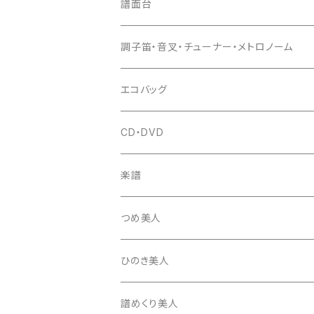
猫足入
糸
当り鉦
三味線（本体）
譜面台
(丸三) 寿糸
爪ばさみ
駒
シュモク（当り鉦バチ）
座奏用譜面台
調子笛・音叉・チューナー・メトロノーム
はつね糸
地唄駒
箏柱
糸駒入
立奏用譜面台
調子笛・音叉
エコバッグ
富士糸
長唄駒
柱入
爪駒入
チューナー・メトロノーム
CD・DVD
テトロン糸・ナイロン糸
津軽駒
平柱入
琴台
撥入
楽譜
忍び駒
三角柱入
13絃用琴台（低）
一丁撥入
桐柱箱
撥
つめ美人
たて柱入
13絃用琴台（高）
三角撥入（ファスナー式）
長唄・民謡撥
消音フェルト
撥さや
ひのき美人
17絃用琴台
地唄撥
撥滑り止めゴム
譜めくり美人