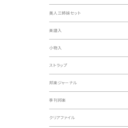
津軽撥
ひざゴム・胴ゴム・おひざもと
美人三姉妹セット
天神袋
楽譜入
天神巾着
小物入
指すり
ストラップ
つぼシール
邦楽ジャーナル
撥皮・撥皮のり
季刊邦楽
胴板
クリアファイル