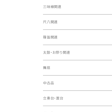
箏（本体）
三味線関連
箏カバー
三味線（本体）
尺八関連
箏袋
三味線ケース
尺八（本体）
篠笛関連
長トランク・三ツ折トランク
口前袋・尾布
雨用カバー
尺八袋
篠笛（本体）
太鼓・お祭り関連
ソフトケース
お祭り用６穴
爪・爪輪
長袋・三ツ組袋・胴袋
歌口キャップ
篠笛袋
太鼓（本体）
舞扇
お祭り用７穴
爪入
胴掛
つゆ切り
太鼓撥
中古品
ドレミ用
爪駒入
根緒
手拍子（チャンチャン）
箏（本体）
立奏台・置台