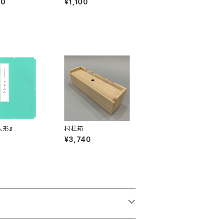
00
¥1,100
人形』
桐柱箱
¥3,740