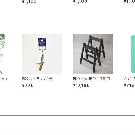
¥1,100
¥1,100
¥1,1
to 』
部活ストラップ（琴）
脚立式立奏台（13絃用）
『つち
¥770
¥17,160
¥715