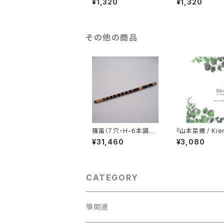
¥1,320
¥1,320
その他の商品
篠笛（７穴・H-６本調
『山本菜摘 / Kier
子）
箏三重奏
¥31,460
¥3,080
CATEGORY
箏関連