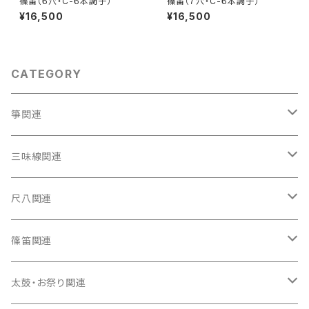
篠笛（６穴・C-６本調子）
篠笛（７穴・C-６本調子）
¥16,500
¥16,500
CATEGORY
箏関連
箏（本体）
三味線関連
箏カバー
三味線（本体）
尺八関連
箏袋
三味線ケース
尺八（本体）
篠笛関連
長トランク・三ツ折トランク
口前袋・尾布
雨用カバー
尺八袋
篠笛（本体）
太鼓・お祭り関連