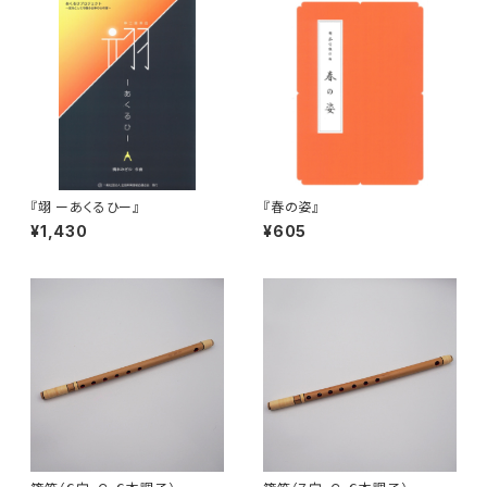
『翊 ーあくるひー』
『春の姿』
¥1,430
¥605