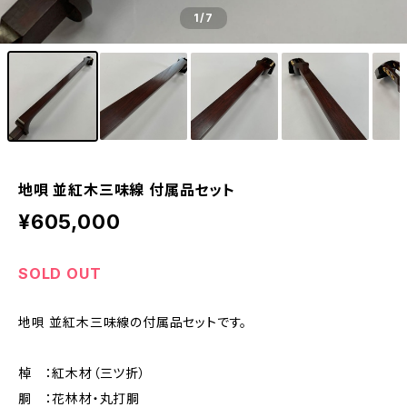
1
/7
地唄 並紅木三味線 付属品セット
¥605,000
SOLD OUT
地唄 並紅木三味線の付属品セットです。
棹 ：紅木材（三ツ折）
胴 ：花林材・丸打胴