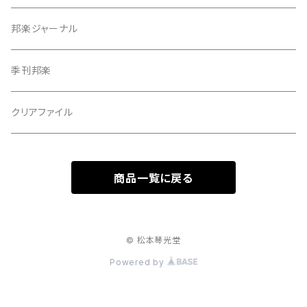
つぼシール
邦楽ジャーナル
撥皮・撥皮のり
季刊邦楽
胴板
クリアファイル
湿度調節剤
商品一覧に戻る
和紙袋
つや布巾
© 松本琴光堂
Powered by
三味線スタンド