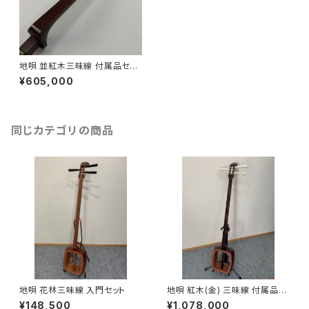
地唄 並紅木三味線 付属品セッ
ト
¥605,000
同じカテゴリの商品
地唄 花林三味線 入門セット
地唄 紅木(金) 三味線 付属品セ
ット
¥148,500
¥1,078,000