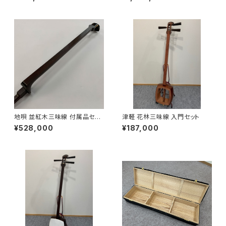
地唄 並紅木三味線 付属品セッ
津軽 花林三味線 入門セット
ト
¥528,000
¥187,000