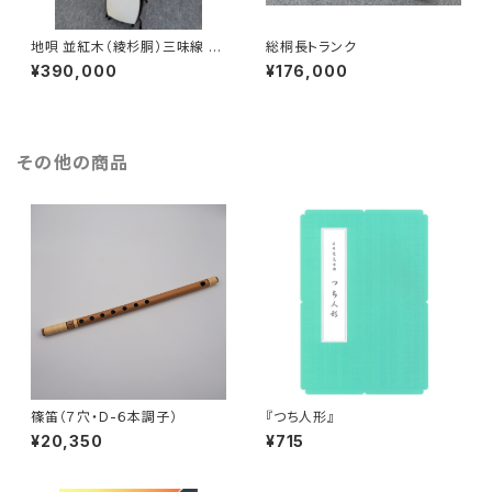
地唄 並紅木（綾杉胴）三味線 付
総桐長トランク
属品セット
¥390,000
¥176,000
その他の商品
篠笛（７穴・D-６本調子）
『つち人形』
¥20,350
¥715