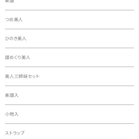
琴台
撥入
楽譜
忍び駒
三角柱入
13絃用琴台（低）
一丁撥入
桐柱箱
撥
つめ美人
たて柱入
13絃用琴台（高）
三角撥入（ファスナー式）
長唄・民謡撥
消音フェルト
撥さや
ひのき美人
17絃用琴台
地唄撥
撥滑り止めゴム
譜めくり美人
津軽撥
ひざゴム・胴ゴム・おひざもと
美人三姉妹セット
天神袋
楽譜入
天神巾着
小物入
指すり
ストラップ