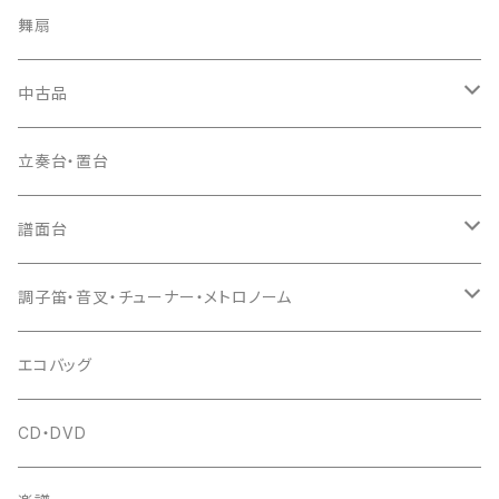
ソフトケース
お祭り用６穴
爪・爪輪
長袋・三ツ組袋・胴袋
歌口キャップ
篠笛袋
太鼓（本体）
舞扇
お祭り用７穴
爪入
胴掛
つゆ切り
太鼓撥
中古品
ドレミ用
爪駒入
根緒
手拍子（チャンチャン）
箏（本体）
立奏台・置台
猫足入
糸
当り鉦
三味線（本体）
譜面台
(丸三) 寿糸
爪ばさみ
駒
シュモク（当り鉦バチ）
座奏用譜面台
調子笛・音叉・チューナー・メトロノーム
はつね糸
地唄駒
箏柱
糸駒入
立奏用譜面台
調子笛・音叉
エコバッグ
富士糸
長唄駒
柱入
爪駒入
チューナー・メトロノーム
CD・DVD
テトロン糸・ナイロン糸
津軽駒
平柱入