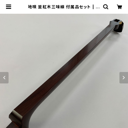
地唄 並紅木三味線 付属品セット | 松
本琴光堂