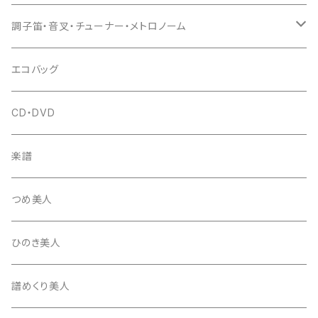
(丸三) 寿糸
爪ばさみ
駒
シュモク（当り鉦バチ）
座奏用譜面台
調子笛・音叉・チューナー・メトロノーム
はつね糸
地唄駒
箏柱
糸駒入
立奏用譜面台
調子笛・音叉
エコバッグ
富士糸
長唄駒
柱入
爪駒入
チューナー・メトロノーム
CD・DVD
テトロン糸・ナイロン糸
津軽駒
平柱入
琴台
撥入
楽譜
忍び駒
三角柱入
13絃用琴台（低）
一丁撥入
桐柱箱
撥
つめ美人
たて柱入
13絃用琴台（高）
三角撥入（ファスナー式）
長唄・民謡撥
消音フェルト
撥さや
ひのき美人
17絃用琴台
地唄撥
撥滑り止めゴム
譜めくり美人