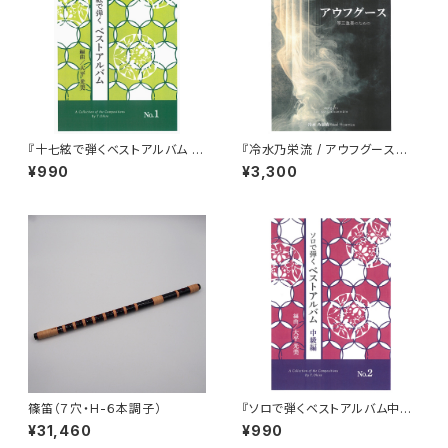
『十七絃で弾くベストアルバム N
『冷水乃栄流 / アウフグース
o.1』
箏三重奏のための』五線譜＋縦
¥990
¥3,300
譜版
篠笛（７穴・H-６本調子）
『ソロで弾くベストアルバム中級
編 No.2』
¥31,460
¥990