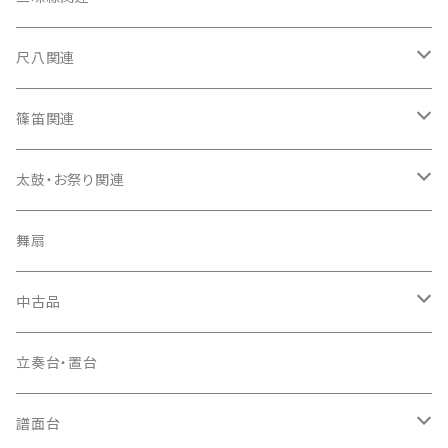
箏カバー
三味線（本体）
尺八関連
箏袋
三味線ケース
尺八（本体）
篠笛関連
長トランク・三ツ折トランク
口前袋・尾布
雨用カバー
尺八袋
篠笛（本体）
太鼓・お祭り関連
ソフトケース
お祭り用６穴
爪・爪輪
長袋・三ツ組袋・胴袋
歌口キャップ
篠笛袋
太鼓（本体）
舞扇
お祭り用７穴
爪入
胴掛
つゆ切り
太鼓撥
中古品
ドレミ用
爪駒入
根緒
手拍子（チャンチャン）
箏（本体）
立奏台・置台
猫足入
糸
当り鉦
三味線（本体）
譜面台