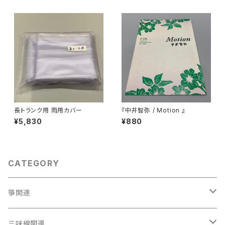
長トランク用 雨用カバー
『中井智弥 / Motion 』
¥5,830
¥880
CATEGORY
箏関連
箏（本体）
三味線関連