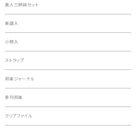
津軽撥
ひざゴム・胴ゴム・おひざもと
美人三姉妹セット
天神袋
楽譜入
天神巾着
小物入
指すり
ストラップ
つぼシール
邦楽ジャーナル
撥皮・撥皮のり
季刊邦楽
胴板
クリアファイル
湿度調節剤