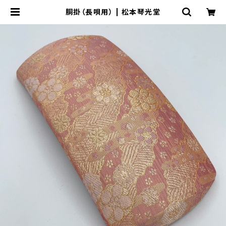
胴掛（長唄用） | 松本琴光堂