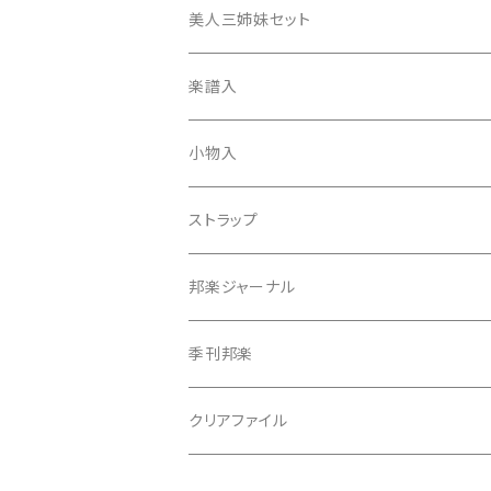
津軽撥
ひざゴム・胴ゴム・おひざもと
美人三姉妹セット
天神袋
楽譜入
天神巾着
小物入
指すり
ストラップ
つぼシール
邦楽ジャーナル
撥皮・撥皮のり
季刊邦楽
胴板
クリアファイル
湿度調節剤