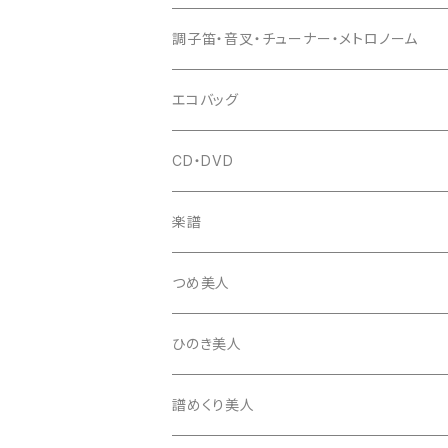
(丸三) 寿糸
爪ばさみ
駒
シュモク（当り鉦バチ）
座奏用譜面台
調子笛・音叉・チューナー・メトロノーム
はつね糸
地唄駒
箏柱
糸駒入
立奏用譜面台
調子笛・音叉
エコバッグ
富士糸
長唄駒
柱入
爪駒入
チューナー・メトロノーム
CD・DVD
テトロン糸・ナイロン糸
津軽駒
平柱入
琴台
撥入
楽譜
忍び駒
三角柱入
13絃用琴台（低）
一丁撥入
桐柱箱
撥
つめ美人
たて柱入
13絃用琴台（高）
三角撥入（ファスナー式）
長唄・民謡撥
消音フェルト
撥さや
ひのき美人
17絃用琴台
地唄撥
撥滑り止めゴム
譜めくり美人