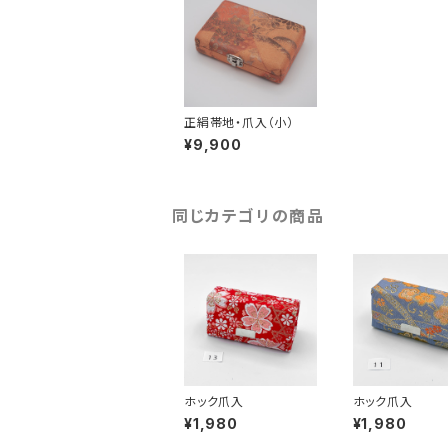
正絹帯地・爪入（小）
¥9,900
同じカテゴリの商品
ホック爪入
ホック爪入
¥1,980
¥1,980