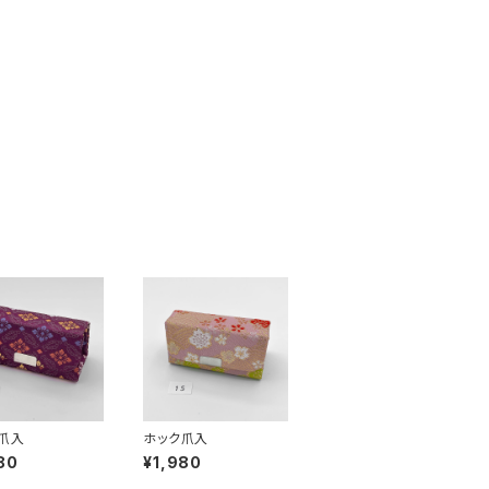
爪入
ホック爪入
80
¥1,980