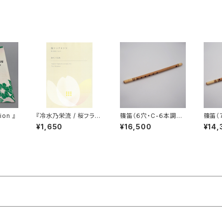
on 』
『冷水乃栄流 / 桜フラグ
篠笛（６穴・C-６本調
篠笛（
メンツ』
子）
子）
¥1,650
¥16,500
¥14,