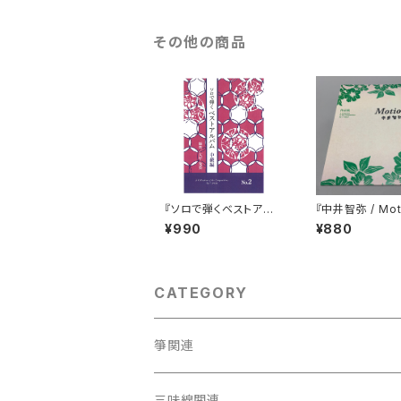
その他の商品
『ソロで弾くベストアル
『中井智弥 / Moti
バム中級編 No.2』
¥990
¥880
CATEGORY
箏関連
箏（本体）
三味線関連