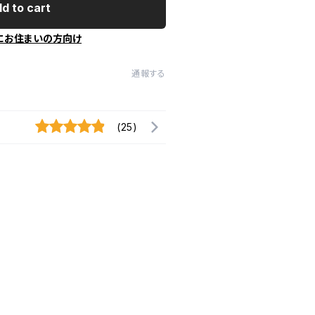
d to cart
にお住まいの方向け
通報する
(25)