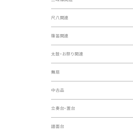
箏カバー
三味線（本体）
尺八関連
箏袋
三味線ケース
尺八（本体）
篠笛関連
長トランク・三ツ折トランク
口前袋・尾布
雨用カバー
尺八袋
篠笛（本体）
太鼓・お祭り関連
ソフトケース
お祭り用６穴
爪・爪輪
長袋・三ツ組袋・胴袋
歌口キャップ
篠笛袋
太鼓（本体）
舞扇
お祭り用７穴
爪入
胴掛
つゆ切り
太鼓撥
中古品
ドレミ用
爪駒入
根緒
手拍子（チャンチャン）
箏（本体）
立奏台・置台
猫足入
糸
当り鉦
三味線（本体）
譜面台