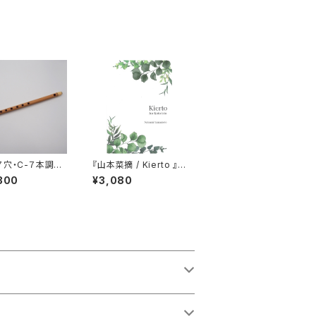
７穴・C-７本調
『山本菜摘 / Kierto 』
箏三重奏
300
¥3,080