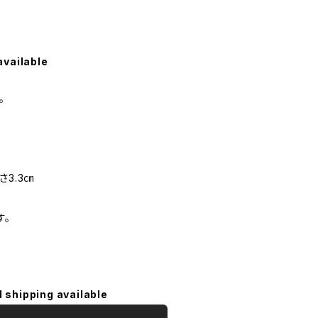
available
。
さ3.3㎝
す。
l shipping available