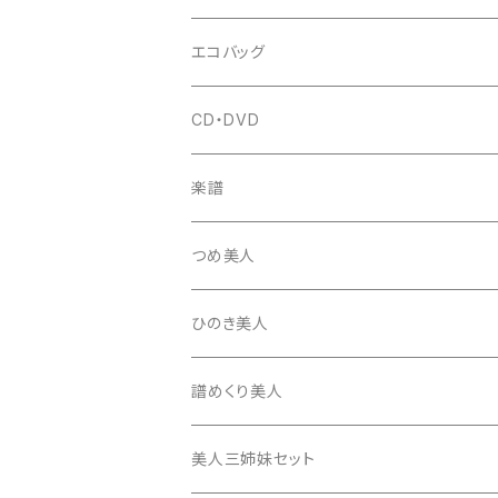
はつね糸
地唄駒
箏柱
糸駒入
立奏用譜面台
調子笛・音叉
エコバッグ
富士糸
長唄駒
柱入
爪駒入
チューナー・メトロノーム
CD・DVD
テトロン糸・ナイロン糸
津軽駒
平柱入
琴台
撥入
楽譜
忍び駒
三角柱入
13絃用琴台（低）
一丁撥入
桐柱箱
撥
つめ美人
たて柱入
13絃用琴台（高）
三角撥入（ファスナー式）
長唄・民謡撥
消音フェルト
撥さや
ひのき美人
17絃用琴台
地唄撥
撥滑り止めゴム
譜めくり美人
津軽撥
ひざゴム・胴ゴム・おひざもと
美人三姉妹セット