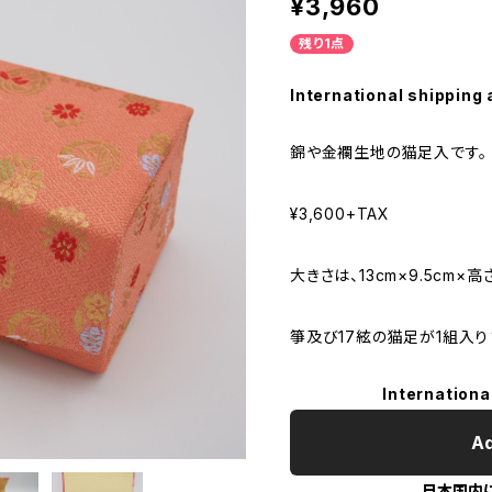
¥3,960
残り1点
International shipping 
錦や金襴生地の猫足入です。
¥3,600+TAX
大きさは、13cm×9.5cm×高さ
箏及び17絃の猫足が1組入り
Internationa
Ad
日本国内