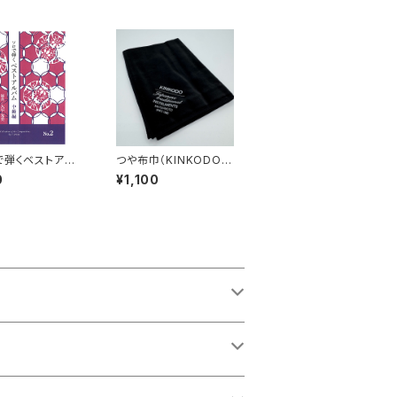
で弾くベストアル
つや布巾（KINKODOロ
級編 No.2』
ゴ入り）
0
¥1,100