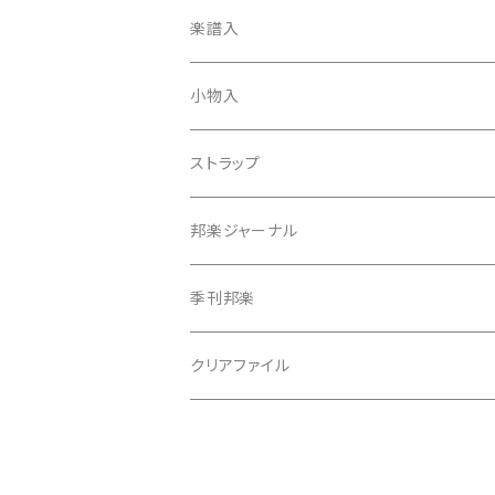
天神袋
楽譜入
天神巾着
小物入
指すり
ストラップ
つぼシール
邦楽ジャーナル
撥皮・撥皮のり
季刊邦楽
胴板
クリアファイル
湿度調節剤