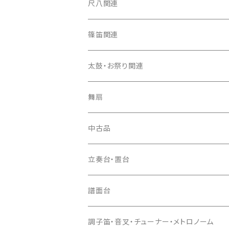
箏カバー
三味線（本体）
尺八関連
箏袋
三味線ケース
尺八（本体）
篠笛関連
長トランク・三ツ折トランク
口前袋・尾布
雨用カバー
尺八袋
篠笛（本体）
太鼓・お祭り関連
ソフトケース
お祭り用６穴
爪・爪輪
長袋・三ツ組袋・胴袋
歌口キャップ
篠笛袋
太鼓（本体）
舞扇
お祭り用７穴
爪入
胴掛
つゆ切り
太鼓撥
中古品
ドレミ用
爪駒入
根緒
手拍子（チャンチャン）
箏（本体）
立奏台・置台
猫足入
糸
当り鉦
三味線（本体）
譜面台
(丸三) 寿糸
爪ばさみ
駒
シュモク（当り鉦バチ）
座奏用譜面台
調子笛・音叉・チューナー・メトロノーム