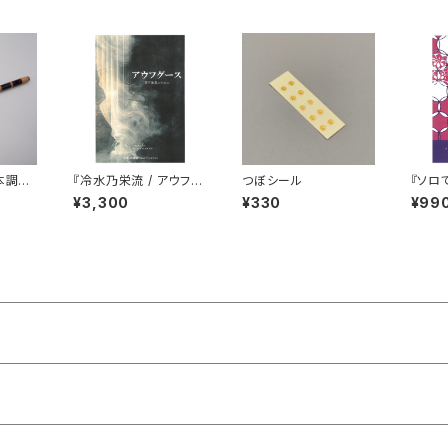
本調
『冷水乃栄流 / アウフグ
つぼシール
『ソロ
ース 箏三重奏のため
バム中
¥3,300
¥330
¥99
の』五線譜＋縦譜版