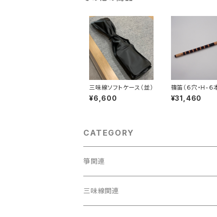
三味線ソフトケース（並）
篠笛（６穴・H-６
子）
¥6,600
¥31,460
CATEGORY
箏関連
箏（本体）
三味線関連