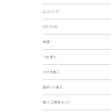
はつね糸
地唄駒
箏柱
糸駒入
立奏用譜面台
調子笛・音叉
エコバッグ
富士糸
長唄駒
柱入
爪駒入
チューナー・メトロノーム
CD・DVD
テトロン糸・ナイロン糸
津軽駒
平柱入
琴台
撥入
楽譜
忍び駒
三角柱入
13絃用琴台（低）
一丁撥入
桐柱箱
撥
つめ美人
たて柱入
13絃用琴台（高）
三角撥入（ファスナー式）
長唄・民謡撥
消音フェルト
撥さや
ひのき美人
17絃用琴台
地唄撥
撥滑り止めゴム
譜めくり美人
津軽撥
ひざゴム・胴ゴム・おひざもと
美人三姉妹セット