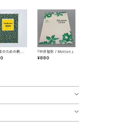
絃のための教則
『中井智弥 / Motion 』
00
¥880