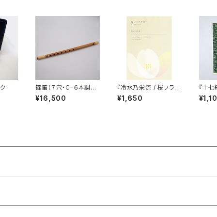
ク
篠笛（７穴・C-６本調
『冷水乃栄流 / 桜フラグ
『十七
子）
メンツ』
本』
¥16,500
¥1,650
¥1,1