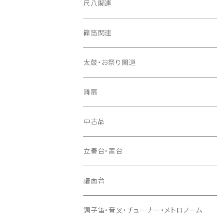
箏カバー
三味線（本体）
尺八関連
箏袋
三味線ケース
尺八（本体）
篠笛関連
長トランク・三ツ折トランク
口前袋・尾布
雨用カバー
尺八袋
篠笛（本体）
太鼓・お祭り関連
ソフトケース
お祭り用６穴
爪・爪輪
長袋・三ツ組袋・胴袋
歌口キャップ
篠笛袋
太鼓（本体）
舞扇
お祭り用７穴
爪入
胴掛
つゆ切り
太鼓撥
中古品
ドレミ用
爪駒入
根緒
手拍子（チャンチャン）
箏（本体）
立奏台・置台
猫足入
糸
当り鉦
三味線（本体）
譜面台
(丸三) 寿糸
爪ばさみ
駒
シュモク（当り鉦バチ）
座奏用譜面台
調子笛・音叉・チューナー・メトロノーム