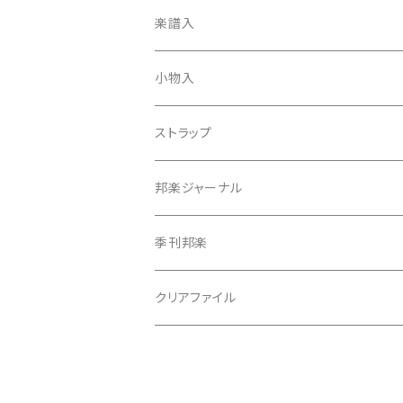
天神袋
楽譜入
天神巾着
小物入
指すり
ストラップ
つぼシール
邦楽ジャーナル
撥皮・撥皮のり
季刊邦楽
胴板
クリアファイル
湿度調節剤