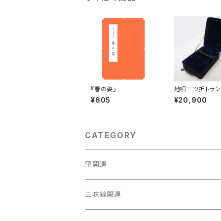
『春の姿』
地唄三ツ折トラン
¥605
¥20,900
CATEGORY
箏関連
箏（本体）
三味線関連