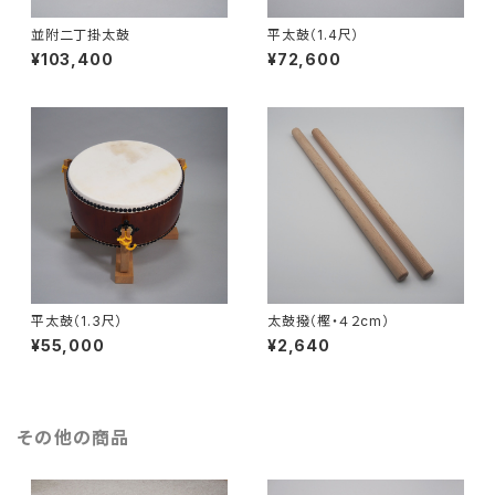
並附二丁掛太鼓
平太鼓（1.4尺）
¥103,400
¥72,600
平太鼓（1.3尺）
太鼓撥（樫・４２cm）
¥55,000
¥2,640
その他の商品