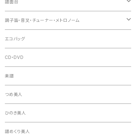
猫足入
糸
当り鉦
三味線（本体）
譜面台
(丸三) 寿糸
爪ばさみ
駒
シュモク（当り鉦バチ）
座奏用譜面台
調子笛・音叉・チューナー・メトロノーム
はつね糸
地唄駒
箏柱
糸駒入
立奏用譜面台
調子笛・音叉
エコバッグ
富士糸
長唄駒
柱入
爪駒入
チューナー・メトロノーム
CD・DVD
テトロン糸・ナイロン糸
津軽駒
平柱入
琴台
撥入
楽譜
忍び駒
三角柱入
13絃用琴台（低）
一丁撥入
桐柱箱
撥
つめ美人
たて柱入
13絃用琴台（高）
三角撥入（ファスナー式）
長唄・民謡撥
消音フェルト
撥さや
ひのき美人
17絃用琴台
地唄撥
撥滑り止めゴム
譜めくり美人