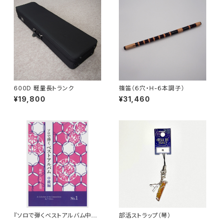
600D 軽量長トランク
篠笛（６穴・H-６本調子）
¥19,800
¥31,460
『ソロで弾くベストアルバム中級
部活ストラップ（琴）