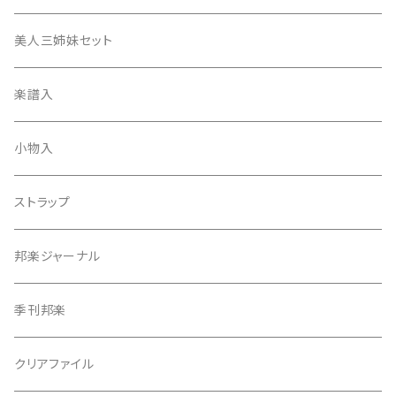
津軽撥
ひざゴム・胴ゴム・おひざもと
美人三姉妹セット
天神袋
楽譜入
天神巾着
小物入
指すり
ストラップ
つぼシール
邦楽ジャーナル
撥皮・撥皮のり
季刊邦楽
胴板
クリアファイル