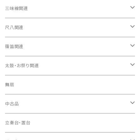
箏（本体）
三味線関連
箏カバー
三味線（本体）
尺八関連
箏袋
三味線ケース
尺八（本体）
篠笛関連
長トランク・三ツ折トランク
口前袋・尾布
雨用カバー
尺八袋
篠笛（本体）
太鼓・お祭り関連
ソフトケース
お祭り用６穴
爪・爪輪
長袋・三ツ組袋・胴袋
歌口キャップ
篠笛袋
太鼓（本体）
舞扇
お祭り用７穴
爪入
胴掛
つゆ切り
太鼓撥
中古品
ドレミ用
爪駒入
根緒
手拍子（チャンチャン）
箏（本体）
立奏台・置台