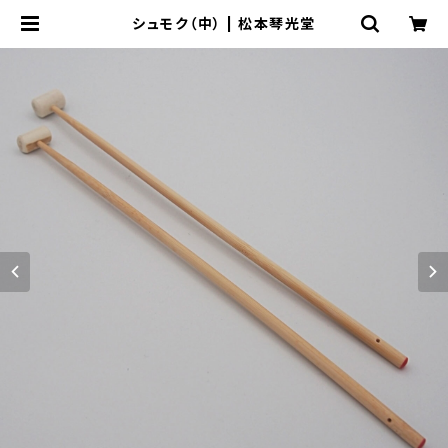
シュモク（中） | 松本琴光堂