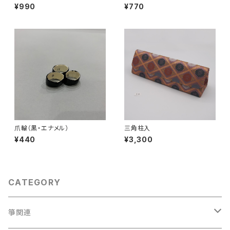
編 No.1 』
¥990
¥770
爪輪（黒・エナメル）
三角柱入
¥440
¥3,300
CATEGORY
箏関連