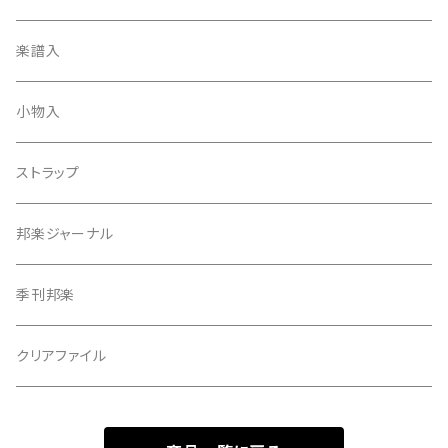
天神袋
楽譜入
天神巾着
小物入
指すり
ストラップ
つぼシール
邦楽ジャーナル
撥皮・撥皮のり
季刊邦楽
胴板
クリアファイル
湿度調節剤