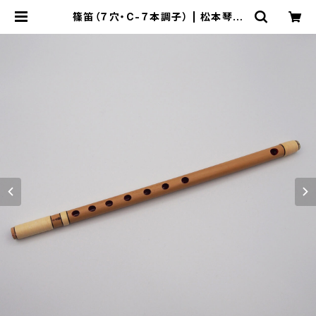
篠笛（７穴・C-７本調子） | 松本琴光
堂