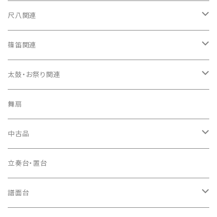
箏カバー
三味線（本体）
尺八関連
箏袋
三味線ケース
尺八（本体）
篠笛関連
長トランク・三ツ折トランク
口前袋・尾布
雨用カバー
尺八袋
篠笛（本体）
太鼓・お祭り関連
ソフトケース
お祭り用６穴
爪・爪輪
長袋・三ツ組袋・胴袋
歌口キャップ
篠笛袋
太鼓（本体）
舞扇
お祭り用７穴
爪入
胴掛
つゆ切り
太鼓撥
中古品
ドレミ用
爪駒入
根緒
手拍子（チャンチャン）
箏（本体）
立奏台・置台
猫足入
糸
当り鉦
三味線（本体）
譜面台