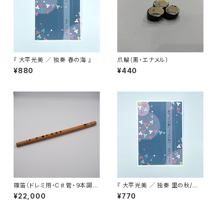
『 大平光美 ／ 独奏 春の海 』
爪輪（黒・エナメル）
¥880
¥440
篠笛（ドレミ用・C♯管・９本調
『 大平光美 ／ 独奏 里の秋/小
子）
さい秋 』
¥22,000
¥770