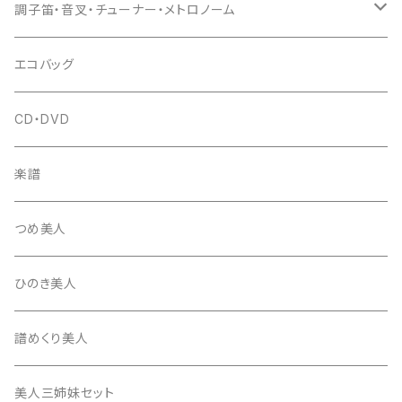
(丸三) 寿糸
爪ばさみ
駒
シュモク（当り鉦バチ）
座奏用譜面台
調子笛・音叉・チューナー・メトロノーム
はつね糸
地唄駒
箏柱
糸駒入
立奏用譜面台
調子笛・音叉
エコバッグ
富士糸
長唄駒
柱入
爪駒入
チューナー・メトロノーム
CD・DVD
テトロン糸・ナイロン糸
津軽駒
平柱入
琴台
撥入
楽譜
忍び駒
三角柱入
13絃用琴台（低）
一丁撥入
桐柱箱
撥
つめ美人
たて柱入
13絃用琴台（高）
三角撥入（ファスナー式）
長唄・民謡撥
消音フェルト
撥さや
ひのき美人
17絃用琴台
地唄撥
撥滑り止めゴム
譜めくり美人
津軽撥
ひざゴム・胴ゴム・おひざもと
美人三姉妹セット