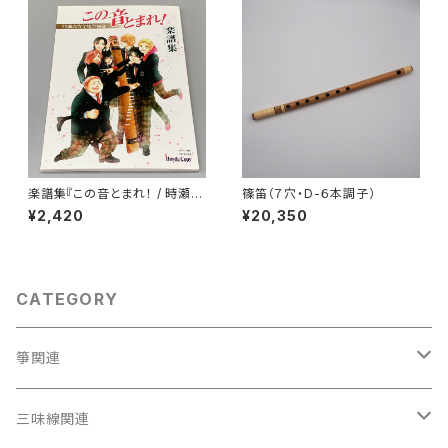
楽譜集『この音とまれ！ / 時瀬高
篠笛（７穴・D-６本調子）
等学校箏曲部』
¥2,420
¥20,350
CATEGORY
箏関連
箏（本体）
三味線関連