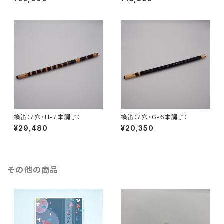
篠笛（７穴・H-７本調子）
篠笛（７穴・G-６本調子）
¥29,480
¥20,350
その他の商品