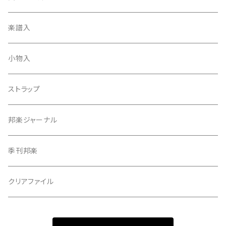
天神袋
楽譜入
天神巾着
小物入
指すり
ストラップ
つぼシール
邦楽ジャーナル
撥皮・撥皮のり
季刊邦楽
胴板
クリアファイル
湿度調節剤