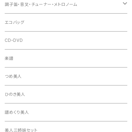
(丸三) 寿糸
爪ばさみ
駒
シュモク（当り鉦バチ）
座奏用譜面台
調子笛・音叉・チューナー・メトロノーム
はつね糸
地唄駒
箏柱
糸駒入
立奏用譜面台
調子笛・音叉
エコバッグ
富士糸
長唄駒
柱入
爪駒入
チューナー・メトロノーム
CD・DVD
テトロン糸・ナイロン糸
津軽駒
平柱入
琴台
撥入
楽譜
忍び駒
三角柱入
13絃用琴台（低）
一丁撥入
桐柱箱
撥
つめ美人
たて柱入
13絃用琴台（高）
三角撥入（ファスナー式）
長唄・民謡撥
消音フェルト
撥さや
ひのき美人
17絃用琴台
地唄撥
撥滑り止めゴム
譜めくり美人
津軽撥
ひざゴム・胴ゴム・おひざもと
美人三姉妹セット