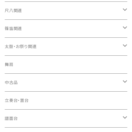
箏カバー
三味線（本体）
尺八関連
箏袋
三味線ケース
尺八（本体）
篠笛関連
長トランク・三ツ折トランク
口前袋・尾布
雨用カバー
尺八袋
篠笛（本体）
太鼓・お祭り関連
ソフトケース
お祭り用６穴
爪・爪輪
長袋・三ツ組袋・胴袋
歌口キャップ
篠笛袋
太鼓（本体）
舞扇
お祭り用７穴
爪入
胴掛
つゆ切り
太鼓撥
中古品
ドレミ用
爪駒入
根緒
手拍子（チャンチャン）
箏（本体）
立奏台・置台
猫足入
糸
当り鉦
三味線（本体）
譜面台