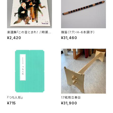
楽譜集『この音とまれ！ / 時瀬高
篠笛（７穴・H-６本調子）
等学校箏曲部』
¥2,420
¥31,460
『つち人形』
17絃用立奏台
¥715
¥31,900