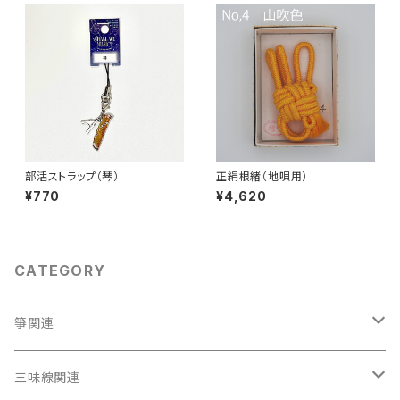
部活ストラップ（琴）
正絹根緒（地唄用）
¥770
¥4,620
CATEGORY
箏関連
箏（本体）
三味線関連