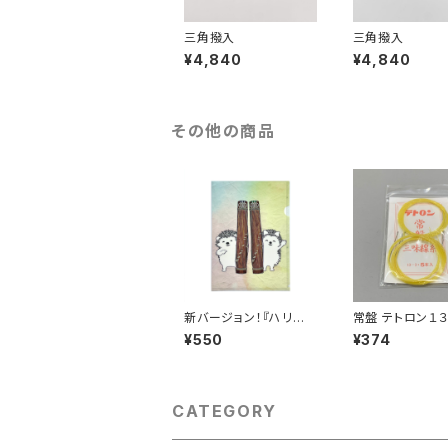
三角撥入
三角撥入
¥4,840
¥4,840
その他の商品
新バージョン！『ハリネ
常盤 テトロン１３
ズミのクリマツ君』A4ク
¥550
¥374
リアファイル
CATEGORY