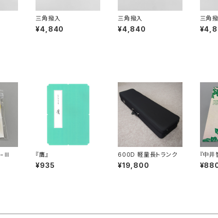
三角撥入
三角撥入
三角
¥4,840
¥4,840
¥4,
−Ⅲ
『鷹』
600D 軽量長トランク
『中井智
¥935
¥19,800
¥88