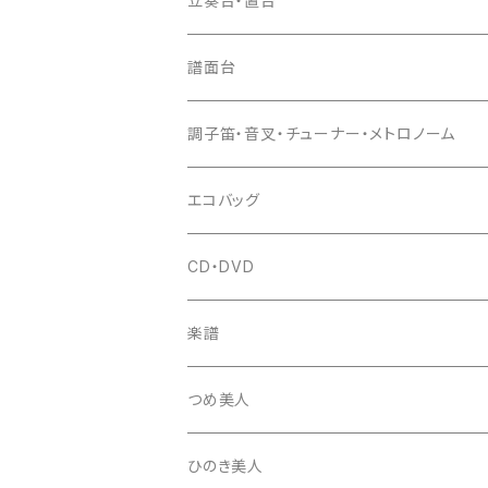
立奏台・置台
猫足入
糸
当り鉦
三味線（本体）
譜面台
(丸三) 寿糸
爪ばさみ
駒
シュモク（当り鉦バチ）
座奏用譜面台
調子笛・音叉・チューナー・メトロノーム
はつね糸
地唄駒
箏柱
糸駒入
立奏用譜面台
調子笛・音叉
エコバッグ
富士糸
長唄駒
柱入
爪駒入
チューナー・メトロノーム
CD・DVD
テトロン糸・ナイロン糸
津軽駒
平柱入
琴台
撥入
楽譜
忍び駒
三角柱入
13絃用琴台（低）
一丁撥入
桐柱箱
撥
つめ美人
たて柱入
13絃用琴台（高）
三角撥入（ファスナー式）
長唄・民謡撥
消音フェルト
撥さや
ひのき美人