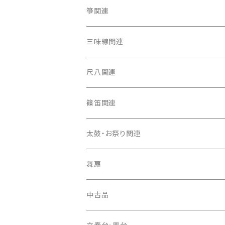
箏関連
箏（本体）
三味線関連
箏カバー
三味線（本体）
尺八関連
箏袋
三味線ケース
尺八（本体）
篠笛関連
長トランク・三ツ折トランク
口前袋・尾布
雨用カバー
尺八袋
篠笛（本体）
太鼓・お祭り関連
ソフトケース
お祭り用６穴
爪・爪輪
長袋・三ツ組袋・胴袋
歌口キャップ
篠笛袋
太鼓（本体）
舞扇
お祭り用７穴
爪入
胴掛
つゆ切り
太鼓撥
中古品
ドレミ用
爪駒入
根緒
手拍子（チャンチャン）
箏（本体）