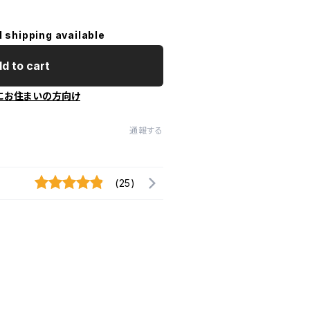
l shipping available
d to cart
にお住まいの方向け
通報する
(25)