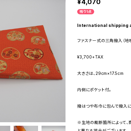
¥4,070
残り1点
International shipping 
ファスナー式の三角撥入（地唄
¥3,700+TAX
大きさは、29cm×17.5cm
内側にポケット付。
撥はつや布巾に包んで撥入に
※生地の裁断箇所によって、
と異なる場合がございます。