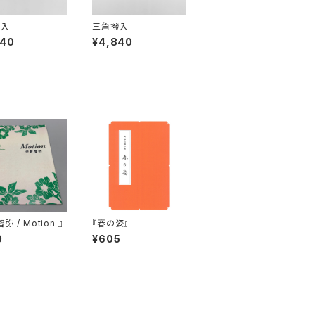
撥入
三角撥入
840
¥4,840
弥 / Motion 』
『春の姿』
0
¥605