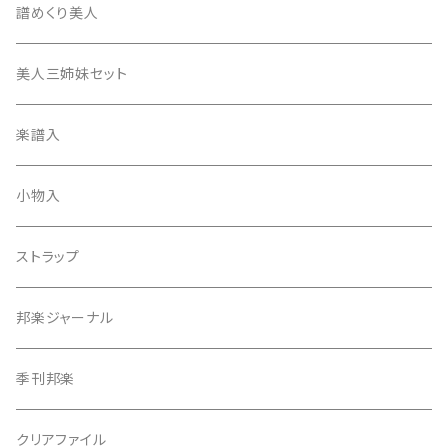
17絃用琴台
地唄撥
撥滑り止めゴム
譜めくり美人
津軽撥
ひざゴム・胴ゴム・おひざもと
美人三姉妹セット
天神袋
楽譜入
天神巾着
小物入
指すり
ストラップ
つぼシール
邦楽ジャーナル
撥皮・撥皮のり
季刊邦楽
胴板
クリアファイル