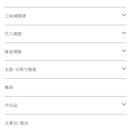
箏（本体）
三味線関連
箏カバー
三味線（本体）
尺八関連
箏袋
三味線ケース
尺八（本体）
篠笛関連
長トランク・三ツ折トランク
口前袋・尾布
雨用カバー
尺八袋
篠笛（本体）
太鼓・お祭り関連
ソフトケース
お祭り用６穴
爪・爪輪
長袋・三ツ組袋・胴袋
歌口キャップ
篠笛袋
太鼓（本体）
舞扇
お祭り用７穴
爪入
胴掛
つゆ切り
太鼓撥
中古品
ドレミ用
爪駒入
根緒
手拍子（チャンチャン）
箏（本体）
立奏台・置台