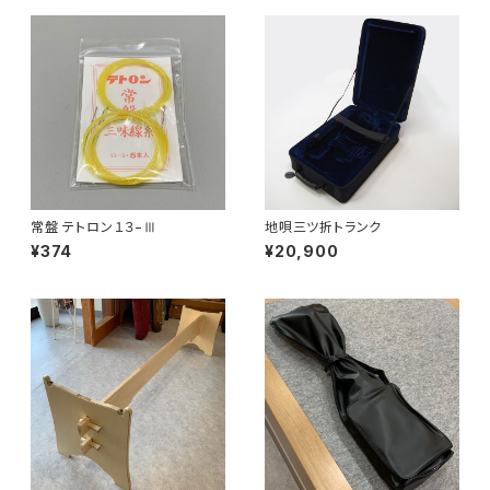
常盤 テトロン１３−Ⅲ
地唄三ツ折トランク
¥374
¥20,900