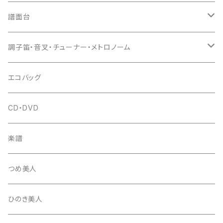
猫足入
糸
当り鉦
三味線（本体）
譜面台
(丸三) 寿糸
爪ばさみ
駒
シュモク（当り鉦バチ）
座奏用譜面台
調子笛・音叉・チューナー・メトロノーム
はつね糸
地唄駒
箏柱
糸駒入
立奏用譜面台
調子笛・音叉
エコバッグ
富士糸
長唄駒
柱入
爪駒入
チューナー・メトロノーム
CD・DVD
テトロン糸・ナイロン糸
津軽駒
平柱入
琴台
撥入
楽譜
忍び駒
三角柱入
13絃用琴台（低）
一丁撥入
桐柱箱
撥
つめ美人
たて柱入
13絃用琴台（高）
三角撥入（ファスナー式）
長唄・民謡撥
消音フェルト
撥さや
ひのき美人