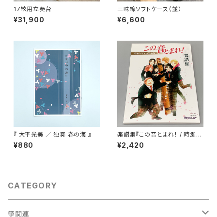
17絃用立奏台
三味線ソフトケース（並）
¥31,900
¥6,600
『 大平光美 ／ 独奏 春の海 』
楽譜集『この音とまれ！ / 時瀬高
等学校箏曲部』
¥880
¥2,420
CATEGORY
箏関連