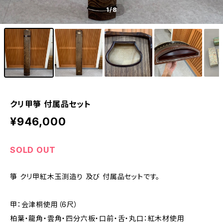
1
/8
クリ甲箏 付属品セット
¥946,000
SOLD OUT
箏 クリ甲紅木玉渕造り 及び 付属品セットです。
甲：会津桐使用（6尺）
柏葉・龍角・雲角・四分六板・口前・舌・丸口：紅木材使用