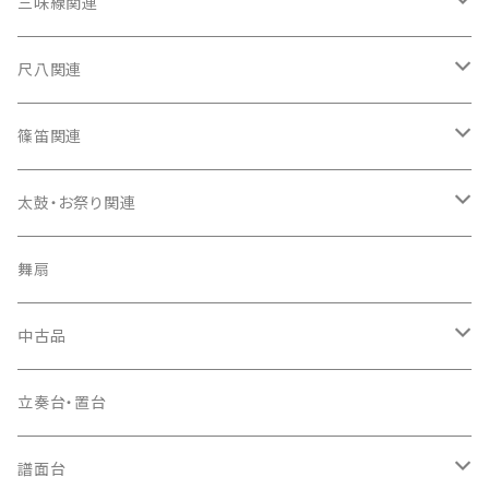
箏（本体）
三味線関連
箏カバー
三味線（本体）
尺八関連
箏袋
三味線ケース
尺八（本体）
篠笛関連
長トランク・三ツ折トランク
口前袋・尾布
雨用カバー
尺八袋
篠笛（本体）
太鼓・お祭り関連
ソフトケース
お祭り用６穴
爪・爪輪
長袋・三ツ組袋・胴袋
歌口キャップ
篠笛袋
太鼓（本体）
舞扇
お祭り用７穴
爪入
胴掛
つゆ切り
太鼓撥
中古品
ドレミ用
爪駒入
根緒
手拍子（チャンチャン）
箏（本体）
立奏台・置台
猫足入
糸
当り鉦
三味線（本体）
譜面台