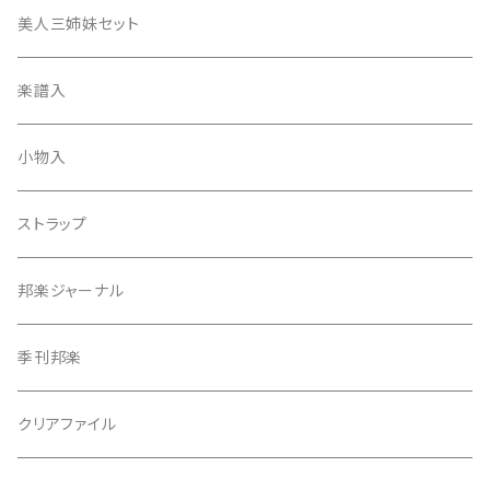
津軽撥
ひざゴム・胴ゴム・おひざもと
美人三姉妹セット
天神袋
楽譜入
天神巾着
小物入
指すり
ストラップ
つぼシール
邦楽ジャーナル
撥皮・撥皮のり
季刊邦楽
胴板
クリアファイル
湿度調節剤