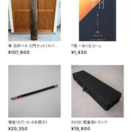
箏 花林ベタ 入門セット（カバー
『翊 ーあくるひー』
付）
¥107,800
¥1,430
篠笛（６穴・G-６本調子）
600D 軽量長トランク
¥20,350
¥19,800