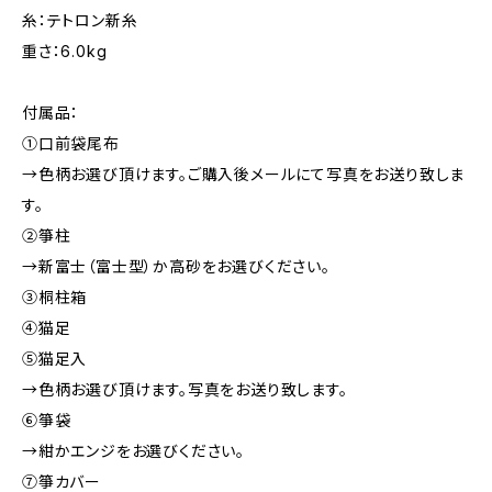
糸：テトロン新糸
重さ：6.0kg
付属品：
①口前袋尾布
→色柄お選び頂けます。ご購入後メールにて写真をお送り致しま
す。
②箏柱
→新富士（富士型）か高砂をお選びください。
③桐柱箱
④猫足
⑤猫足入
→色柄お選び頂けます。写真をお送り致します。
⑥箏袋
→紺かエンジをお選びください。
⑦箏カバー