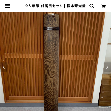
クリ甲箏 付属品セット | 松本琴光堂