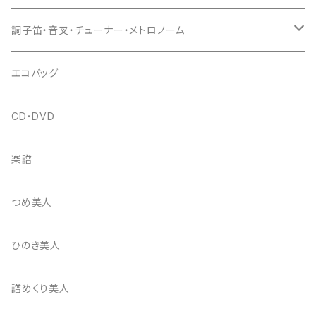
(丸三) 寿糸
爪ばさみ
駒
シュモク（当り鉦バチ）
座奏用譜面台
調子笛・音叉・チューナー・メトロノーム
はつね糸
地唄駒
箏柱
糸駒入
立奏用譜面台
調子笛・音叉
エコバッグ
富士糸
長唄駒
柱入
爪駒入
チューナー・メトロノーム
CD・DVD
テトロン糸・ナイロン糸
津軽駒
平柱入
琴台
撥入
楽譜
忍び駒
三角柱入
13絃用琴台（低）
一丁撥入
桐柱箱
撥
つめ美人
たて柱入
13絃用琴台（高）
三角撥入（ファスナー式）
長唄・民謡撥
消音フェルト
撥さや
ひのき美人
17絃用琴台
地唄撥
撥滑り止めゴム
譜めくり美人