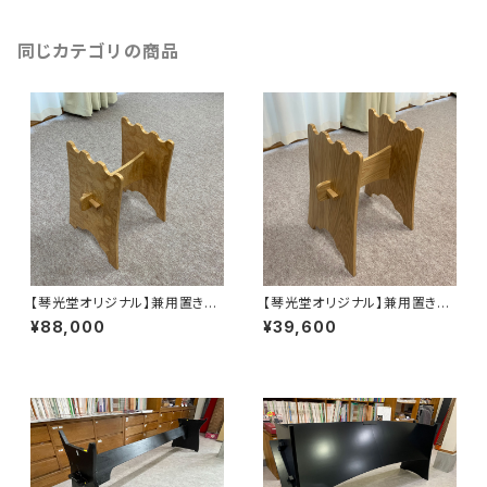
同じカテゴリの商品
【琴光堂オリジナル】兼用置き台
【琴光堂オリジナル】兼用置き台
(タモ玉杢)
(ナラ)
¥88,000
¥39,600