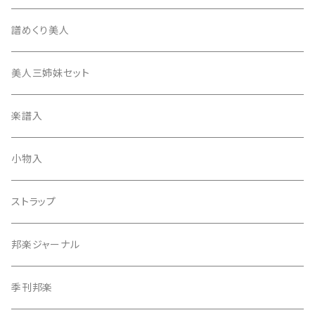
17絃用琴台
地唄撥
撥滑り止めゴム
譜めくり美人
津軽撥
ひざゴム・胴ゴム・おひざもと
美人三姉妹セット
天神袋
楽譜入
天神巾着
小物入
指すり
ストラップ
つぼシール
邦楽ジャーナル
撥皮・撥皮のり
季刊邦楽