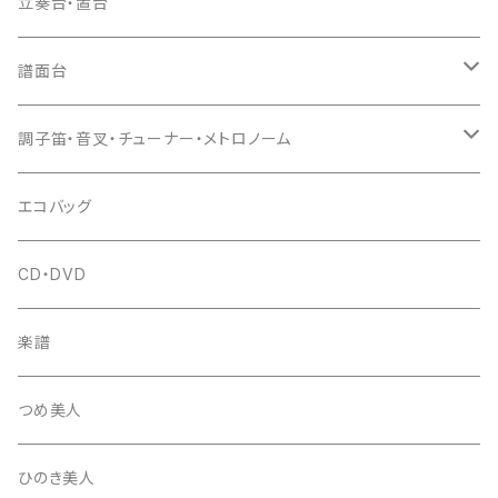
爪駒入
根緒
手拍子（チャンチャン）
箏（本体）
立奏台・置台
猫足入
糸
当り鉦
三味線（本体）
譜面台
(丸三) 寿糸
爪ばさみ
駒
シュモク（当り鉦バチ）
座奏用譜面台
調子笛・音叉・チューナー・メトロノーム
はつね糸
地唄駒
箏柱
糸駒入
立奏用譜面台
調子笛・音叉
エコバッグ
富士糸
長唄駒
柱入
爪駒入
チューナー・メトロノーム
CD・DVD
テトロン糸・ナイロン糸
津軽駒
平柱入
琴台
撥入
楽譜
忍び駒
三角柱入
13絃用琴台（低）
一丁撥入
桐柱箱
撥
つめ美人
たて柱入
13絃用琴台（高）
三角撥入（ファスナー式）
長唄・民謡撥
消音フェルト
撥さや
ひのき美人