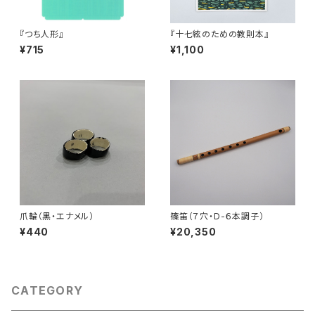
『つち人形』
『十七絃のための教則本』
¥715
¥1,100
爪輪（黒・エナメル）
篠笛（７穴・D-６本調子）
¥440
¥20,350
CATEGORY