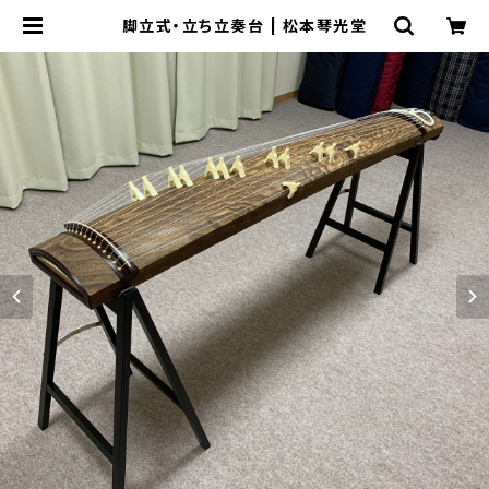
脚立式・立ち立奏台 | 松本琴光堂