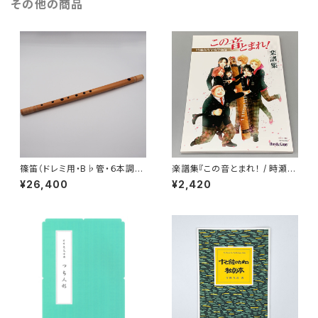
その他の商品
篠笛（ドレミ用・B♭管・６本調
楽譜集『この音とまれ！ / 時瀬高
子）
等学校箏曲部』
¥26,400
¥2,420