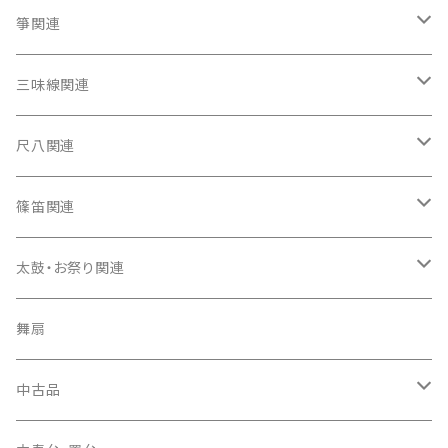
箏関連
箏（本体）
三味線関連
箏カバー
三味線（本体）
尺八関連
箏袋
三味線ケース
尺八（本体）
篠笛関連
長トランク・三ツ折トランク
口前袋・尾布
雨用カバー
尺八袋
篠笛（本体）
太鼓・お祭り関連
ソフトケース
お祭り用６穴
爪・爪輪
長袋・三ツ組袋・胴袋
歌口キャップ
篠笛袋
太鼓（本体）
舞扇
お祭り用７穴
爪入
胴掛
つゆ切り
太鼓撥
中古品
ドレミ用