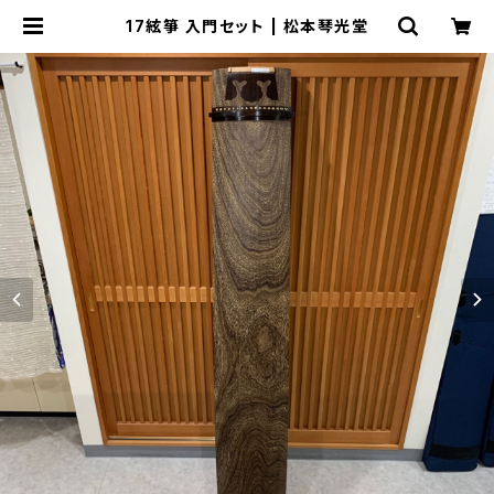
17絃箏 入門セット | 松本琴光堂