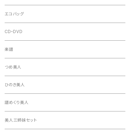
はつね糸
地唄駒
箏柱
糸駒入
立奏用譜面台
調子笛・音叉
エコバッグ
富士糸
長唄駒
柱入
爪駒入
チューナー・メトロノーム
CD・DVD
テトロン糸・ナイロン糸
津軽駒
平柱入
琴台
撥入
楽譜
忍び駒
三角柱入
13絃用琴台（低）
一丁撥入
桐柱箱
撥
つめ美人
たて柱入
13絃用琴台（高）
三角撥入（ファスナー式）
長唄・民謡撥
消音フェルト
撥さや
ひのき美人
17絃用琴台
地唄撥
撥滑り止めゴム
譜めくり美人
津軽撥
ひざゴム・胴ゴム・おひざもと
美人三姉妹セット