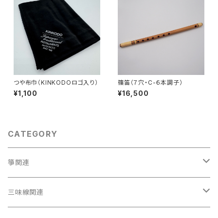
つや布巾（KINKODOロゴ入り）
篠笛（７穴・C-６本調子）
¥1,100
¥16,500
CATEGORY
箏関連
箏（本体）
三味線関連