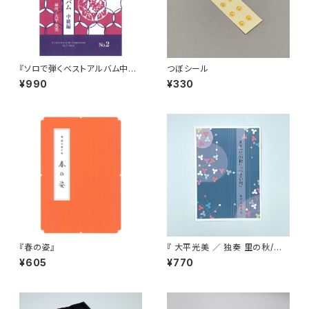
『ソロで弾くベストアルバム中級
つぼシール
編 No.2』
¥990
¥330
『春の姿』
『 大平光美 ／ 独奏 里の秋/小
さい秋 』
¥605
¥770