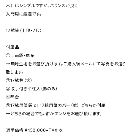
木目はシンプルですが、バランスが良く
入門用に最適です。
17絃箏（上甲・7尺）
付属品：
①口前袋・尾布
→無地生地をお選び頂けます。ご購入後メールにて写真をお送り
致します。
②17絃柱（大）
③取手付き平柱入（赤のみ）
④琴台
⑤17絃用箏袋 or 17絃用箏カバー（並） どちらか付属
→どちらの場合でも、紺かエンジをお選び頂けます。
通常価格 ¥450,000+TAX を