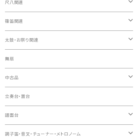
箏カバー
三味線（本体）
尺八関連
箏袋
三味線ケース
尺八（本体）
篠笛関連
長トランク・三ツ折トランク
口前袋・尾布
雨用カバー
尺八袋
篠笛（本体）
太鼓・お祭り関連
ソフトケース
お祭り用６穴
爪・爪輪
長袋・三ツ組袋・胴袋
歌口キャップ
篠笛袋
太鼓（本体）
舞扇
お祭り用７穴
爪入
胴掛
つゆ切り
太鼓撥
中古品
ドレミ用
爪駒入
根緒
手拍子（チャンチャン）
箏（本体）
立奏台・置台
猫足入
糸
当り鉦
三味線（本体）
譜面台
(丸三) 寿糸
爪ばさみ
駒
シュモク（当り鉦バチ）
座奏用譜面台
調子笛・音叉・チューナー・メトロノーム