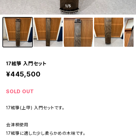
1
/5
17絃箏 入門セット
¥445,500
SOLD OUT
17絃箏(上甲) 入門セットです。
会津桐使用
17絃箏に適した少し柔らかめの木味です。