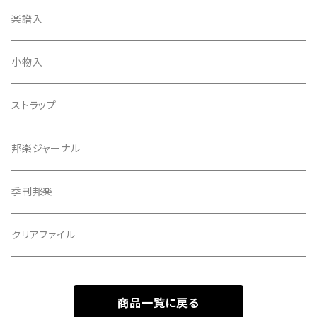
天神袋
楽譜入
天神巾着
小物入
指すり
ストラップ
つぼシール
邦楽ジャーナル
撥皮・撥皮のり
季刊邦楽
胴板
クリアファイル
湿度調節剤
商品一覧に戻る