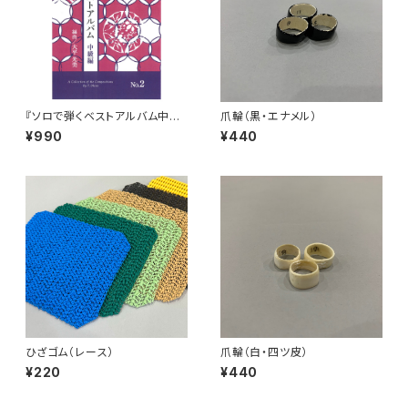
『ソロで弾くベストアルバム中級
爪輪（黒・エナメル）
編 No.2』
¥990
¥440
ひざゴム（レース）
爪輪（白・四ツ皮）
¥220
¥440