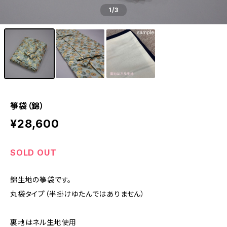
1
/3
箏袋（錦）
¥28,600
SOLD OUT
錦生地の箏袋です。
丸袋タイプ（半掛けゆたんではありません）
裏地はネル生地使用