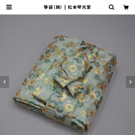
箏袋（錦） | 松本琴光堂