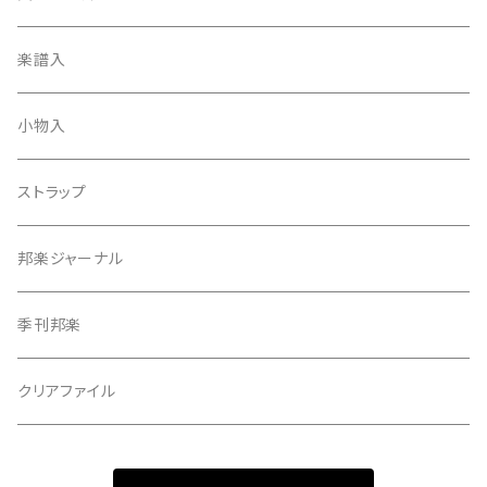
天神袋
楽譜入
天神巾着
小物入
指すり
ストラップ
つぼシール
邦楽ジャーナル
撥皮・撥皮のり
季刊邦楽
胴板
クリアファイル
湿度調節剤