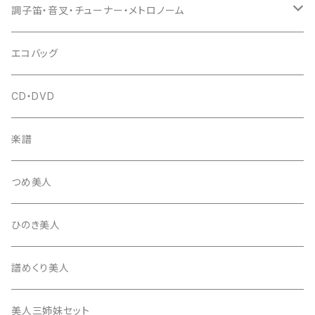
(丸三) 寿糸
爪ばさみ
駒
シュモク（当り鉦バチ）
座奏用譜面台
調子笛・音叉・チューナー・メトロノーム
はつね糸
地唄駒
箏柱
糸駒入
立奏用譜面台
調子笛・音叉
エコバッグ
富士糸
長唄駒
柱入
爪駒入
チューナー・メトロノーム
CD・DVD
テトロン糸・ナイロン糸
津軽駒
平柱入
琴台
撥入
楽譜
忍び駒
三角柱入
13絃用琴台（低）
一丁撥入
桐柱箱
撥
つめ美人
たて柱入
13絃用琴台（高）
三角撥入（ファスナー式）
長唄・民謡撥
消音フェルト
撥さや
ひのき美人
17絃用琴台
地唄撥
撥滑り止めゴム
譜めくり美人
津軽撥
ひざゴム・胴ゴム・おひざもと
美人三姉妹セット