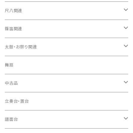
箏カバー
三味線（本体）
尺八関連
箏袋
三味線ケース
尺八（本体）
篠笛関連
長トランク・三ツ折トランク
口前袋・尾布
雨用カバー
尺八袋
篠笛（本体）
太鼓・お祭り関連
ソフトケース
お祭り用６穴
爪・爪輪
長袋・三ツ組袋・胴袋
歌口キャップ
篠笛袋
太鼓（本体）
舞扇
お祭り用７穴
爪入
胴掛
つゆ切り
太鼓撥
中古品
ドレミ用
爪駒入
根緒
手拍子（チャンチャン）
箏（本体）
立奏台・置台
猫足入
糸
当り鉦
三味線（本体）
譜面台