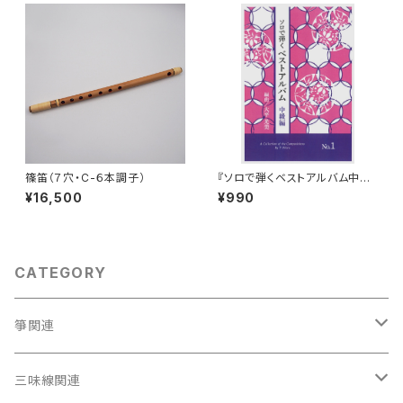
篠笛（７穴・C-６本調子）
『ソロで弾くベストアルバム中級
編 No.1 』
¥16,500
¥990
CATEGORY
箏関連
箏（本体）
三味線関連