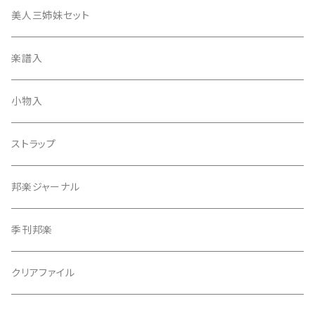
津軽撥
ひざゴム・胴ゴム・おひざもと
美人三姉妹セット
天神袋
楽譜入
天神巾着
小物入
指すり
ストラップ
つぼシール
邦楽ジャーナル
撥皮・撥皮のり
季刊邦楽
胴板
クリアファイル
湿度調節剤