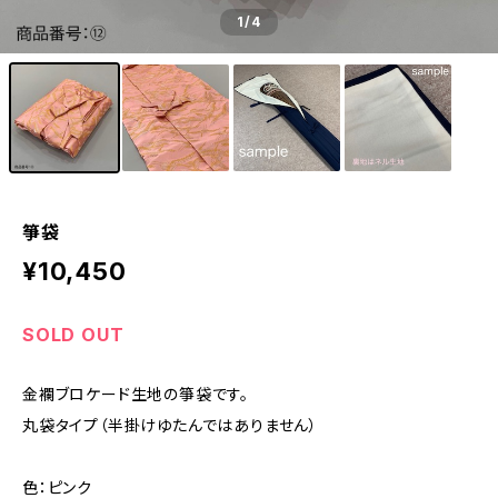
1
/4
箏袋
¥10,450
SOLD OUT
金襴ブロケード生地の箏袋です。
丸袋タイプ（半掛けゆたんではありません）
色：ピンク