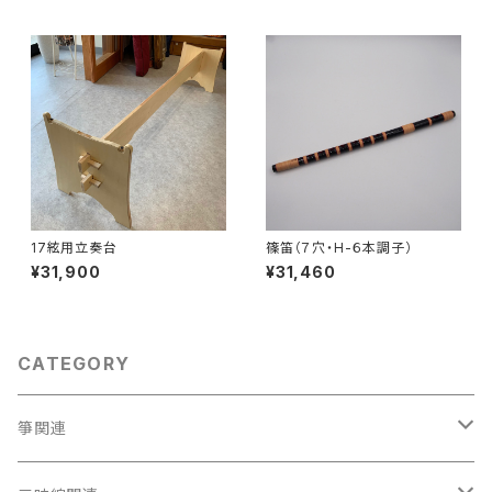
17絃用立奏台
篠笛（７穴・H-６本調子）
¥31,900
¥31,460
CATEGORY
箏関連