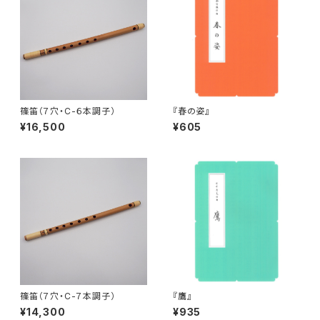
篠笛（７穴・C-６本調子）
『春の姿』
¥16,500
¥605
篠笛（７穴・C-７本調子）
『鷹』
¥14,300
¥935