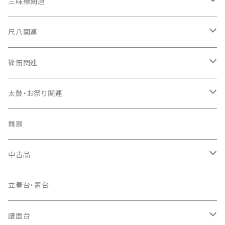
箏（本体）
三味線関連
箏カバー
三味線（本体）
尺八関連
箏袋
三味線ケース
尺八（本体）
篠笛関連
長トランク・三ツ折トランク
口前袋・尾布
雨用カバー
尺八袋
篠笛（本体）
太鼓・お祭り関連
ソフトケース
お祭り用６穴
爪・爪輪
長袋・三ツ組袋・胴袋
歌口キャップ
篠笛袋
太鼓（本体）
舞扇
お祭り用７穴
爪入
胴掛
つゆ切り
太鼓撥
中古品
ドレミ用
爪駒入
根緒
手拍子（チャンチャン）
箏（本体）
立奏台・置台
猫足入
糸
当り鉦
三味線（本体）
譜面台