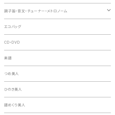
(丸三) 寿糸
爪ばさみ
駒
シュモク（当り鉦バチ）
座奏用譜面台
調子笛・音叉・チューナー・メトロノーム
はつね糸
地唄駒
箏柱
糸駒入
立奏用譜面台
調子笛・音叉
エコバッグ
富士糸
長唄駒
柱入
爪駒入
チューナー・メトロノーム
CD・DVD
テトロン糸・ナイロン糸
津軽駒
平柱入
琴台
撥入
楽譜
忍び駒
三角柱入
13絃用琴台（低）
一丁撥入
桐柱箱
撥
つめ美人
たて柱入
13絃用琴台（高）
三角撥入（ファスナー式）
長唄・民謡撥
消音フェルト
撥さや
ひのき美人
17絃用琴台
地唄撥
撥滑り止めゴム
譜めくり美人