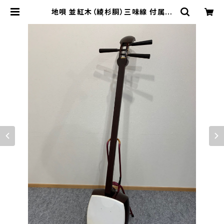
地唄 並紅木（綾杉胴）三味線 付属品
セット | 松本琴光堂