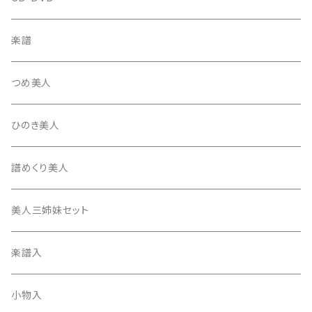
テトロン糸・ナイロン糸
津軽駒
平柱入
琴台
撥入
楽譜
忍び駒
三角柱入
13絃用琴台（低）
一丁撥入
桐柱箱
撥
つめ美人
たて柱入
13絃用琴台（高）
三角撥入（ファスナー式）
長唄・民謡撥
消音フェルト
撥さや
ひのき美人
17絃用琴台
地唄撥
撥滑り止めゴム
譜めくり美人
津軽撥
ひざゴム・胴ゴム・おひざもと
美人三姉妹セット
天神袋
楽譜入
天神巾着
小物入