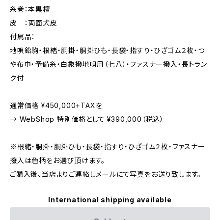
糸巻：本黒檀
皮 ：両面犬皮
付属品：
地唄鉛駒・根緒・胴掛・胴掛ひも・長袋・指すり・ひざゴム２枚・つ
や布巾・予備糸・白象撥地唄用（七八）・ファスナー撥入・長トラン
ク付
通常価格 ¥450,000+TAXを
→ WebShop 特別価格として ¥390,000（税込）
※根緒・胴掛・胴掛ひも・長袋・指すり・ひざゴム２枚・ファスナー
撥入は色柄をお選び頂けます。
ご購入後、当店よりご連絡しメールにて写真をお送り致します。
International shipping available