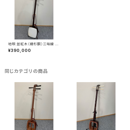
地唄 並紅木（綾杉胴）三味線 付
属品セット
¥390,000
同じカテゴリの商品