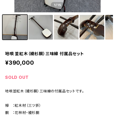
1
/15
地唄 並紅木（綾杉胴）三味線 付属品セット
¥390,000
SOLD OUT
地唄並紅木（綾杉胴）三味線の付属品セットです。
棹 ：紅木材（三ツ折）
胴 ：花林材・綾杉胴