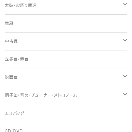
長トランク・三ツ折トランク
口前袋・尾布
雨用カバー
尺八袋
篠笛（本体）
太鼓・お祭り関連
ソフトケース
お祭り用６穴
爪・爪輪
長袋・三ツ組袋・胴袋
歌口キャップ
篠笛袋
太鼓（本体）
舞扇
お祭り用７穴
爪入
胴掛
つゆ切り
太鼓撥
中古品
ドレミ用
爪駒入
根緒
手拍子（チャンチャン）
箏（本体）
立奏台・置台
猫足入
糸
当り鉦
三味線（本体）
譜面台
(丸三) 寿糸
爪ばさみ
駒
シュモク（当り鉦バチ）
座奏用譜面台
調子笛・音叉・チューナー・メトロノーム
はつね糸
地唄駒
箏柱
糸駒入
立奏用譜面台
調子笛・音叉
エコバッグ
富士糸
長唄駒
柱入
爪駒入
チューナー・メトロノーム
CD・DVD