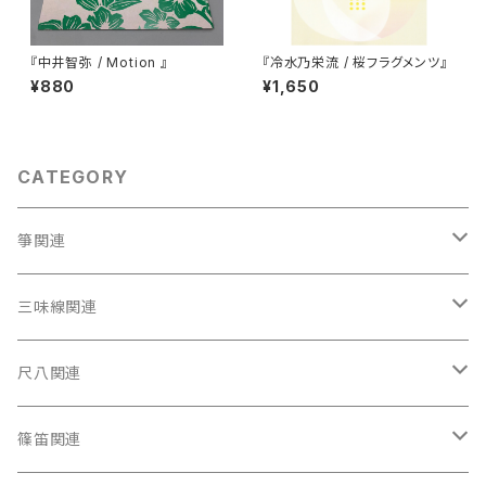
『中井智弥 / Motion 』
『冷水乃栄流 / 桜フラグメンツ』
¥880
¥1,650
CATEGORY
箏関連
箏（本体）
三味線関連
箏カバー
三味線（本体）
尺八関連
箏袋
三味線ケース
尺八（本体）
篠笛関連