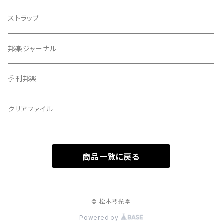
指すり
ストラップ
つぼシール
邦楽ジャーナル
撥皮・撥皮のり
季刊邦楽
胴板
クリアファイル
湿度調節剤
商品一覧に戻る
和紙袋
つや布巾
© 松本琴光堂
Powered by