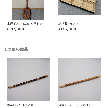
津軽 花林三味線 入門セット
総桐長トランク
¥187,000
¥176,000
その他の商品
篠笛（７穴・H-６本調子）
篠笛（７穴・C-６本調子）