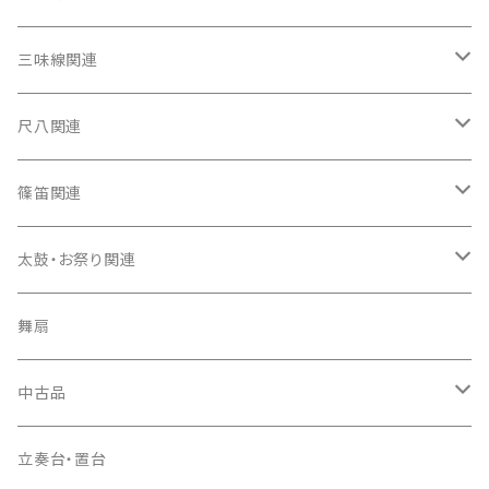
箏（本体）
三味線関連
箏カバー
三味線（本体）
尺八関連
箏袋
三味線ケース
尺八（本体）
篠笛関連
長トランク・三ツ折トランク
口前袋・尾布
雨用カバー
尺八袋
篠笛（本体）
太鼓・お祭り関連
ソフトケース
お祭り用６穴
爪・爪輪
長袋・三ツ組袋・胴袋
歌口キャップ
篠笛袋
太鼓（本体）
舞扇
お祭り用７穴
爪入
胴掛
つゆ切り
太鼓撥
中古品
ドレミ用
爪駒入
根緒
手拍子（チャンチャン）
箏（本体）
立奏台・置台