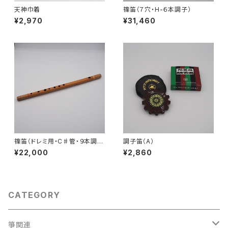
天神巾着
篠笛（７穴・H-６本調子）
¥2,970
¥31,460
篠笛（ドレミ用・C♯管・９本調
調子笛（A）
子）
¥22,000
¥2,860
CATEGORY
箏関連