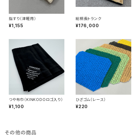
指すり（津軽用）
総桐長トランク
¥1,155
¥176,000
つや布巾（KINKODOロゴ入り）
ひざゴム（レース）
¥1,100
¥220
その他の商品