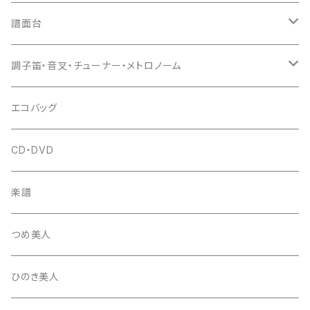
猫足入
糸
当り鉦
三味線（本体）
譜面台
(丸三) 寿糸
爪ばさみ
駒
シュモク（当り鉦バチ）
座奏用譜面台
調子笛・音叉・チューナー・メトロノーム
はつね糸
地唄駒
箏柱
糸駒入
立奏用譜面台
調子笛・音叉
エコバッグ
富士糸
長唄駒
柱入
爪駒入
チューナー・メトロノーム
CD・DVD
テトロン糸・ナイロン糸
津軽駒
平柱入
琴台
撥入
楽譜
忍び駒
三角柱入
13絃用琴台（低）
一丁撥入
桐柱箱
撥
つめ美人
たて柱入
13絃用琴台（高）
三角撥入（ファスナー式）
長唄・民謡撥
消音フェルト
撥さや
ひのき美人