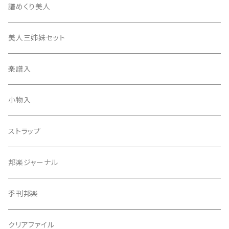
17絃用琴台
地唄撥
撥滑り止めゴム
譜めくり美人
津軽撥
ひざゴム・胴ゴム・おひざもと
美人三姉妹セット
天神袋
楽譜入
天神巾着
小物入
指すり
ストラップ
つぼシール
邦楽ジャーナル
撥皮・撥皮のり
季刊邦楽
胴板
クリアファイル