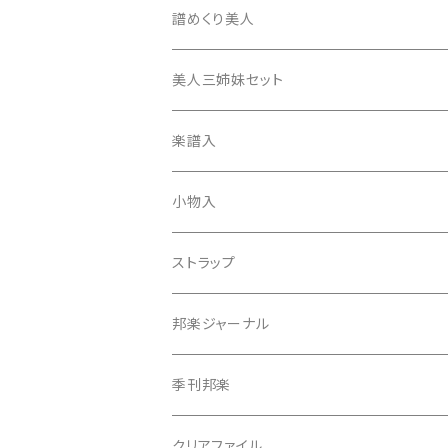
17絃用琴台
地唄撥
撥滑り止めゴム
譜めくり美人
津軽撥
ひざゴム・胴ゴム・おひざもと
美人三姉妹セット
天神袋
楽譜入
天神巾着
小物入
指すり
ストラップ
つぼシール
邦楽ジャーナル
撥皮・撥皮のり
季刊邦楽
胴板
クリアファイル