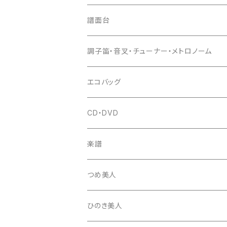
猫足入
糸
当り鉦
三味線（本体）
譜面台
(丸三) 寿糸
爪ばさみ
駒
シュモク（当り鉦バチ）
座奏用譜面台
調子笛・音叉・チューナー・メトロノーム
はつね糸
地唄駒
箏柱
糸駒入
立奏用譜面台
調子笛・音叉
エコバッグ
富士糸
長唄駒
柱入
爪駒入
チューナー・メトロノーム
CD・DVD
テトロン糸・ナイロン糸
津軽駒
平柱入
琴台
撥入
楽譜
忍び駒
三角柱入
13絃用琴台（低）
一丁撥入
桐柱箱
撥
つめ美人
たて柱入
13絃用琴台（高）
三角撥入（ファスナー式）
長唄・民謡撥
消音フェルト
撥さや
ひのき美人