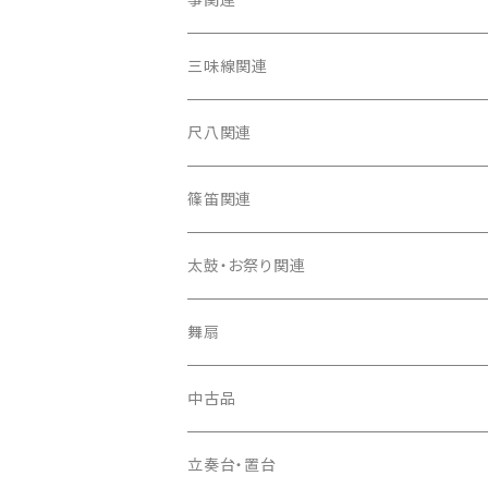
箏（本体）
三味線関連
箏カバー
三味線（本体）
尺八関連
箏袋
三味線ケース
尺八（本体）
篠笛関連
長トランク・三ツ折トランク
口前袋・尾布
雨用カバー
尺八袋
篠笛（本体）
太鼓・お祭り関連
ソフトケース
お祭り用６穴
爪・爪輪
長袋・三ツ組袋・胴袋
歌口キャップ
篠笛袋
太鼓（本体）
舞扇
お祭り用７穴
爪入
胴掛
つゆ切り
太鼓撥
中古品
ドレミ用
爪駒入
根緒
手拍子（チャンチャン）
箏（本体）
立奏台・置台