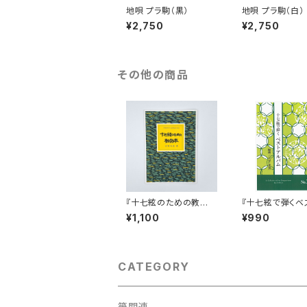
地唄 プラ駒（黒）
地唄 プラ駒（白）
¥2,750
¥2,750
その他の商品
『十七絃のための教則
『十七絃で弾くベ
本』
ルバム No.1』
¥1,100
¥990
CATEGORY
箏関連