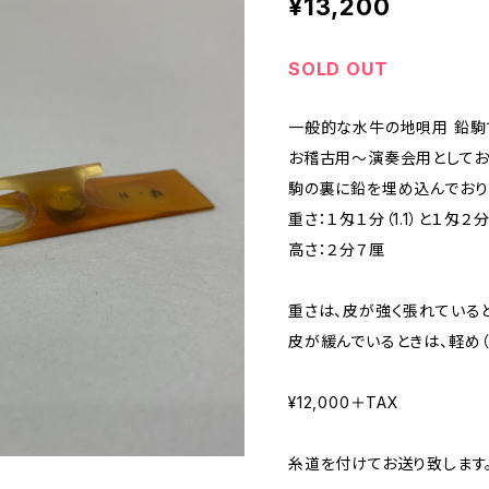
¥13,200
SOLD OUT
一般的な水牛の地唄用 鉛駒
お稽古用〜演奏会用としてお
駒の裏に鉛を埋め込んでおり
重さ：１匁１分（1.1）と１匁２分（
高さ：２分７厘
重さは、皮が強く張れていると
皮が緩んでいるときは、軽め（
¥12,000＋TAX
糸道を付けてお送り致します