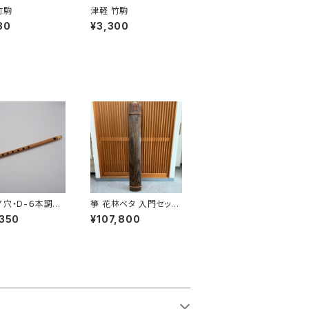
竹駒
津軽 竹駒
80
¥3,300
７穴・D-６本調
箏 花林ベタ 入門セット
（カバー付）
,350
¥107,800