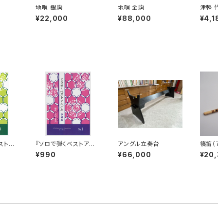
地唄 銀駒
地唄 金駒
津軽 
¥22,000
¥88,000
¥4,1
ストア
『ソロで弾くベストアル
アングル立奏台
篠笛（
バム中級編 No.1 』
子）
¥990
¥66,000
¥20