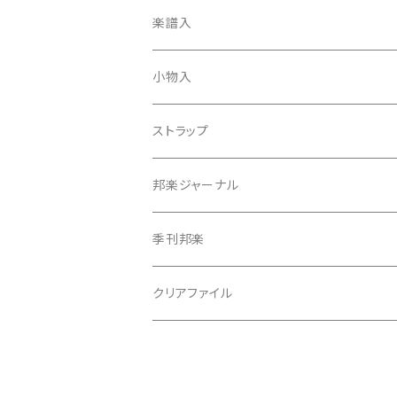
天神袋
楽譜入
天神巾着
小物入
指すり
ストラップ
つぼシール
邦楽ジャーナル
撥皮・撥皮のり
季刊邦楽
胴板
クリアファイル
湿度調節剤