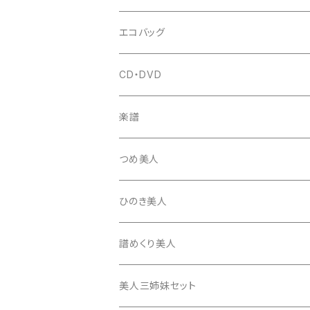
はつね糸
地唄駒
箏柱
糸駒入
立奏用譜面台
調子笛・音叉
エコバッグ
富士糸
長唄駒
柱入
爪駒入
チューナー・メトロノーム
CD・DVD
テトロン糸・ナイロン糸
津軽駒
平柱入
琴台
撥入
楽譜
忍び駒
三角柱入
13絃用琴台（低）
一丁撥入
桐柱箱
撥
つめ美人
たて柱入
13絃用琴台（高）
三角撥入（ファスナー式）
長唄・民謡撥
消音フェルト
撥さや
ひのき美人
17絃用琴台
地唄撥
撥滑り止めゴム
譜めくり美人
津軽撥
ひざゴム・胴ゴム・おひざもと
美人三姉妹セット