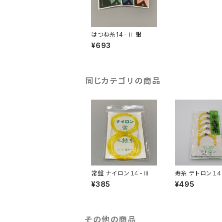
はつね糸14−Ⅱ 銀
¥693
同じカテゴリの商品
常盤 ナイロン１４−Ⅲ
寿糸 テトロン１４
¥385
¥495
その他の商品