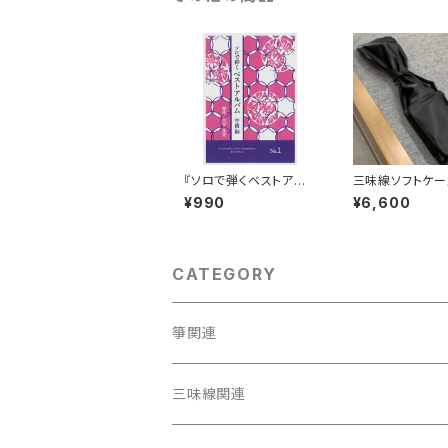
『ソロで弾くベストアル
三味線ソフトケー
バム中級編 No.1 』
¥990
¥6,600
CATEGORY
箏関連
箏（本体）
三味線関連