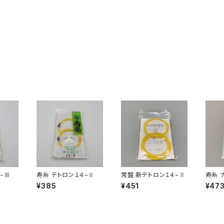
−Ⅲ
寿糸 テトロン１４−Ⅱ
常盤 新テトロン１４−Ⅱ
寿糸 
¥385
¥451
¥47