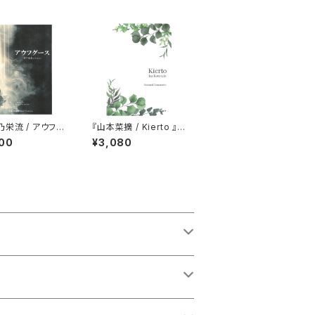
乃栄流 / アウフグ
『山本菜摘 / Kierto 』
 箏三重奏のため
箏三重奏
00
¥3,080
線譜＋縦譜版