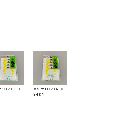
ナイロン１３−Ⅲ
寿糸 ナイロン１４−Ⅲ
3
¥484