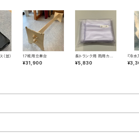
ス（並）
17絃用立奏台
長トランク用 雨用カバ
『冷水
ー
ース
¥31,900
¥5,830
¥3,3
の』五