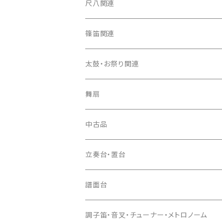
箏カバー
三味線（本体）
尺八関連
箏袋
三味線ケース
尺八（本体）
篠笛関連
長トランク・三ツ折トランク
口前袋・尾布
雨用カバー
尺八袋
篠笛（本体）
太鼓・お祭り関連
ソフトケース
お祭り用６穴
爪・爪輪
長袋・三ツ組袋・胴袋
歌口キャップ
篠笛袋
太鼓（本体）
舞扇
お祭り用７穴
爪入
胴掛
つゆ切り
太鼓撥
中古品
ドレミ用
爪駒入
根緒
手拍子（チャンチャン）
箏（本体）
立奏台・置台
猫足入
糸
当り鉦
三味線（本体）
譜面台
(丸三) 寿糸
爪ばさみ
駒
シュモク（当り鉦バチ）
座奏用譜面台
調子笛・音叉・チューナー・メトロノーム