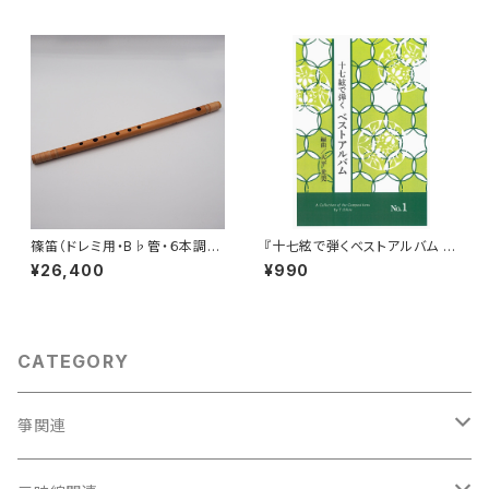
篠笛（ドレミ用・B♭管・６本調
『十七絃で弾くベストアルバム N
子）
o.1』
¥26,400
¥990
CATEGORY
箏関連