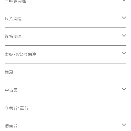
箏（本体）
三味線関連
箏カバー
三味線（本体）
尺八関連
箏袋
三味線ケース
尺八（本体）
篠笛関連
長トランク・三ツ折トランク
口前袋・尾布
雨用カバー
尺八袋
篠笛（本体）
太鼓・お祭り関連
ソフトケース
お祭り用６穴
爪・爪輪
長袋・三ツ組袋・胴袋
歌口キャップ
篠笛袋
太鼓（本体）
舞扇
お祭り用７穴
爪入
胴掛
つゆ切り
太鼓撥
中古品
ドレミ用
爪駒入
根緒
手拍子（チャンチャン）
箏（本体）
立奏台・置台
猫足入
糸
当り鉦
三味線（本体）
譜面台