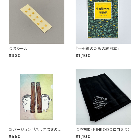
つぼシール
『十七絃のための教則本』
¥330
¥1,100
新バージョン！『ハリネズミのク
つや布巾（KINKODOロゴ入り）
リマツ君』A4クリアファイル
¥550
¥1,100