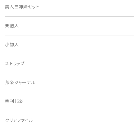
津軽撥
ひざゴム・胴ゴム・おひざもと
美人三姉妹セット
天神袋
楽譜入
天神巾着
小物入
指すり
ストラップ
つぼシール
邦楽ジャーナル
撥皮・撥皮のり
季刊邦楽
胴板
クリアファイル
湿度調節剤