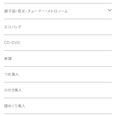
(丸三) 寿糸
爪ばさみ
駒
シュモク（当り鉦バチ）
座奏用譜面台
調子笛・音叉・チューナー・メトロノーム
はつね糸
地唄駒
箏柱
糸駒入
立奏用譜面台
調子笛・音叉
エコバッグ
富士糸
長唄駒
柱入
爪駒入
チューナー・メトロノーム
CD・DVD
テトロン糸・ナイロン糸
津軽駒
平柱入
琴台
撥入
楽譜
忍び駒
三角柱入
13絃用琴台（低）
一丁撥入
桐柱箱
撥
つめ美人
たて柱入
13絃用琴台（高）
三角撥入（ファスナー式）
長唄・民謡撥
消音フェルト
撥さや
ひのき美人
17絃用琴台
地唄撥
撥滑り止めゴム
譜めくり美人