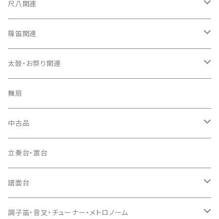
箏カバー
三味線（本体）
尺八関連
箏袋
三味線ケース
尺八（本体）
篠笛関連
長トランク・三ツ折トランク
口前袋・尾布
雨用カバー
尺八袋
篠笛（本体）
太鼓・お祭り関連
ソフトケース
お祭り用６穴
爪・爪輪
長袋・三ツ組袋・胴袋
歌口キャップ
篠笛袋
太鼓（本体）
舞扇
お祭り用７穴
爪入
胴掛
つゆ切り
太鼓撥
中古品
ドレミ用
爪駒入
根緒
手拍子（チャンチャン）
箏（本体）
立奏台・置台
猫足入
糸
当り鉦
三味線（本体）
譜面台
(丸三) 寿糸
爪ばさみ
駒
シュモク（当り鉦バチ）
座奏用譜面台
調子笛・音叉・チューナー・メトロノーム