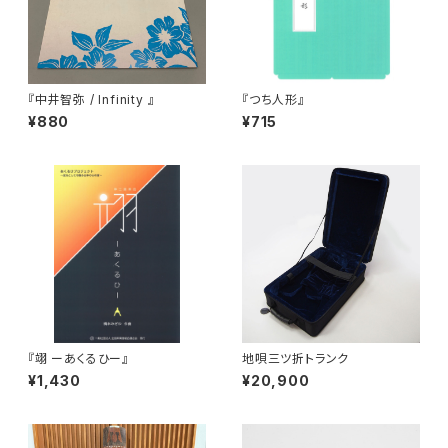
『中井智弥 / Infinity 』
『つち人形』
¥880
¥715
『翊 ーあくるひー』
地唄三ツ折トランク
¥1,430
¥20,900