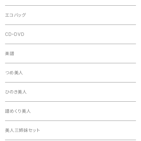
はつね糸
地唄駒
箏柱
糸駒入
立奏用譜面台
調子笛・音叉
エコバッグ
富士糸
長唄駒
柱入
爪駒入
チューナー・メトロノーム
CD・DVD
テトロン糸・ナイロン糸
津軽駒
平柱入
琴台
撥入
楽譜
忍び駒
三角柱入
13絃用琴台（低）
一丁撥入
桐柱箱
撥
つめ美人
たて柱入
13絃用琴台（高）
三角撥入（ファスナー式）
長唄・民謡撥
消音フェルト
撥さや
ひのき美人
17絃用琴台
地唄撥
撥滑り止めゴム
譜めくり美人
津軽撥
ひざゴム・胴ゴム・おひざもと
美人三姉妹セット