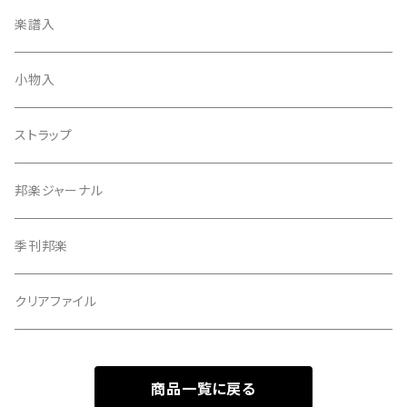
天神袋
楽譜入
天神巾着
小物入
指すり
ストラップ
つぼシール
邦楽ジャーナル
撥皮・撥皮のり
季刊邦楽
胴板
クリアファイル
湿度調節剤
商品一覧に戻る