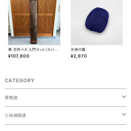
箏 花林ベタ 入門セット（カバー
天神巾着
付）
¥107,800
¥2,970
CATEGORY
箏関連
箏（本体）
三味線関連